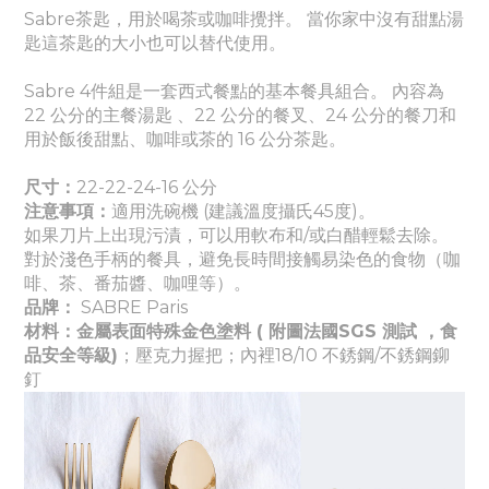
Sabre茶匙，用於喝茶或咖啡攪拌。 當你家中沒有甜點湯
匙這茶匙的大小也可以替代使用。
Sabre 4件組是一套西式餐點的基本餐具組合。 內容為
22 公分的主餐湯匙 、22 公分的餐叉、24 公分的餐刀和
用於飯後甜點、咖啡或茶的 16 公分茶匙。
尺寸：
22-22-24-16 公分
注意事項：
適
用洗碗機 (建議溫度攝氏45度)。
如果刀片上出現污漬，可以用軟布和/或白醋輕鬆去除。
對於淺色手柄的餐具，避免長時間接觸易染色的食物（咖
啡、茶、番茄醬
、咖哩
等）。
品牌：
SABRE Paris
材料：金屬表面特殊金色塗料 ( 附圖法國SGS 測試 ，食
品安全等級)
；壓克力
握把
；
內裡
18/10 不銹鋼/不銹鋼鉚
釘