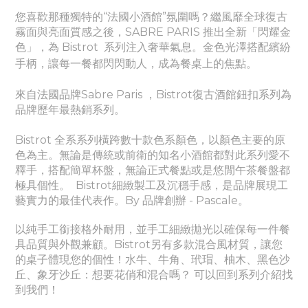
您喜歡那種獨特的“法國小酒館”氛圍嗎？
繼風靡全球復古
霧面與亮面質感之後，SABRE PARIS 推出全新「閃耀金
色」，為 Bistrot 系列注入奢華氣息。金色光澤搭配繽紛
手柄，讓每一餐都閃閃動人，成為餐桌上的焦點。
來自法國品牌Sabre Paris ，Bistrot復古酒館鈕扣系列為
品牌歷年最熱銷系列。
Bistrot 全系系列橫跨數十款色系顏色，以顏色主要的原
色為主。無論是傳統或前衛的知名小酒館都對此系列愛不
釋手，搭配簡單杯盤，無論正式餐點或是悠閒午茶餐盤都
極具個性。
Bistrot細緻製工及沉穩手感，是品牌展現工
藝實力的最佳代表作。By 品牌創辦 - Pascale。
以純手工銜接格外耐用，並手工細緻拋光以確保每一件餐
具品質與外觀兼顧。Bistrot另有多款混合風材質，讓您
的桌子體現您的個性！水牛、牛角、玳瑁、柚木、黑色沙
丘、象牙沙丘：想要花俏和混合嗎？ 可以回到系列介紹找
到我們！