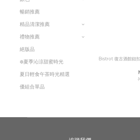
暢銷推薦
精品清潔推薦
禮物推薦
絕版品
Bistrot 復古酒館
❄️夏季沁涼甜蜜時光
夏日輕食午茶時光精選
優組合單品