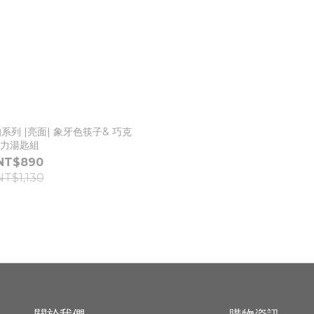
鈕扣系列 |亮面| 象牙色筷子& 巧克
力湯匙組
NT$890
NT$1,130