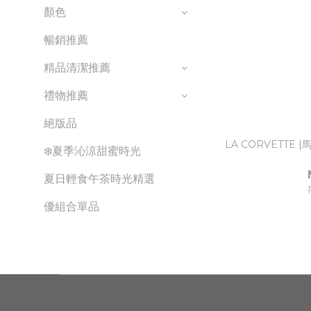
顏色
暢銷推薦
精品清潔推薦
禮物推薦
絕版品
LA CORVETTE
❄️夏季沁涼甜蜜時光
夏日輕食午茶時光精選
優組合單品