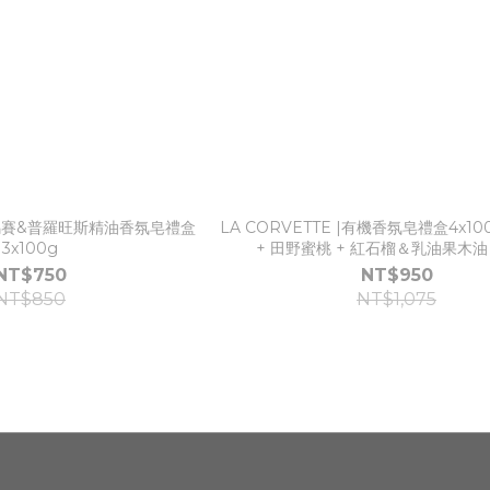
 |馬賽&普羅旺斯精油香氛皂禮盒
LA CORVETTE |有機香氛皂禮盒4x10
3x100g
+ 田野蜜桃 + 紅石榴＆乳油果木油 
NT$750
NT$950
NT$850
NT$1,075