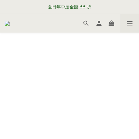
WELCOME TO SABRE PARIS
夏日年中慶全館 88 折
WELCOME TO SABRE PARIS