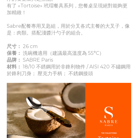
有了 «Tortoise» 玳瑁餐具系列，您餐桌呈現絕對能夠更
加精緻！
Sabre配餐專用叉匙組，用於分叉各式主餐的大叉子，像
是：肉類。搭配淺醬汁勺子的組合。
尺寸：
26 cm
保養：
洗碗機適用（建議最高溫度為 55°C）
品牌：
SABRE Paris
材料：
18/10 不銹鋼用於非鋒利物件 / AISI 420 不鏽鋼用
於鋒利刀身； 壓克力手柄； 不銹鋼接頭