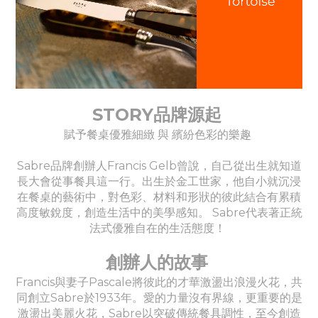
STORY品牌源起
賦予餐桌優雅細緻 與 繽紛色彩的樂趣
Sabre品牌創辦人Francis Gelb曾說，自己從出生就知道
長大會從事餐具這一行。出生於金工世家，他自小就沉浸
在餐桌的藝術中，對色彩、材料和形狀的彼此結合有累積
高度敏銳度，創造生活中的美學感知。 Sabre代表著正統
法式優雅自在的生活態度！
創辦人的故事
Francis與妻子Pascale將彼此的才華激盪出浪漫火花，共
同創立Sabre於1933年。愛的力量沒有界線，更重要的是
激盪出美麗火花，Sabre以突破傳統餐具調性，至今創造