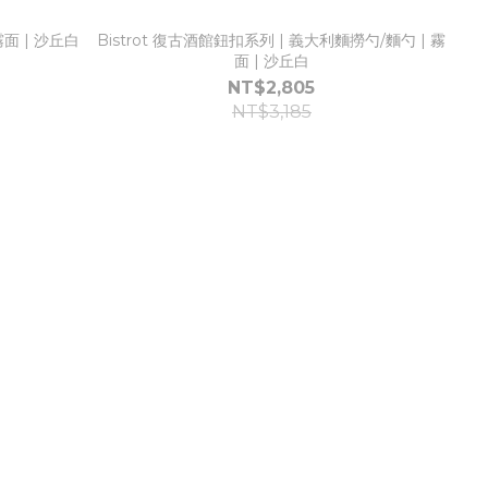
霧面 | 沙丘白
Bistrot 復古酒館鈕扣系列 | 義大利麵撈勺/麵勺 | 霧
面 | 沙丘白
NT$2,805
NT$3,185