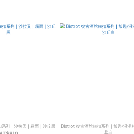
扣系列 | 沙拉叉 | 霧面 | 沙丘黑
Bistrot 復古酒館鈕扣系列 | 飯匙/淺湯杓 
丘白
NT$810