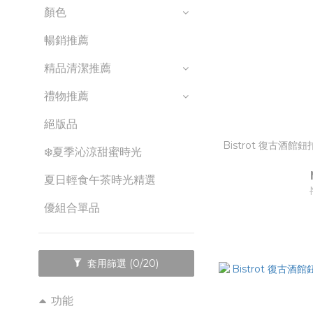
顏色
暢銷推薦
精品清潔推薦
禮物推薦
絕版品
Bistrot 復古酒館鈕
❄️夏季沁涼甜蜜時光
夏日輕食午茶時光精選
優組合單品
套用篩選
(0/20)
功能