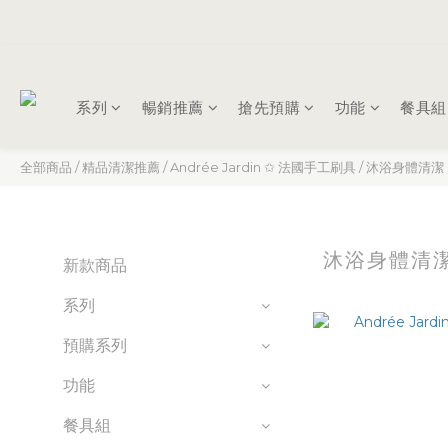
系列
暢銷推薦
搶先預購
功能
餐具組
全部商品
/
精品清潔推薦
/
Andrée Jardin ✩ 法國手工刷具
/
沐浴身體清潔
沐浴身體清
新款商品
系列
預購系列
功能
餐具組