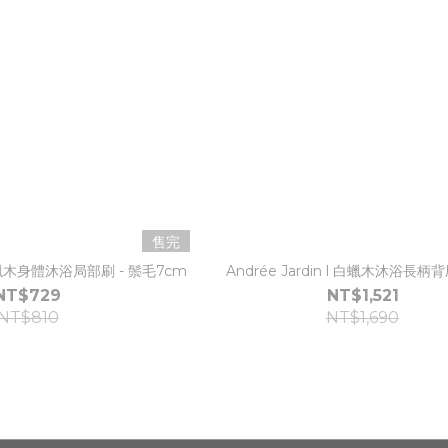
售完
l 白蠟木身體沐浴局部刷 - 鬃毛7cm
Andrée Jardin l 白蠟木沐浴長柄背
NT$729
NT$1,521
NT$810
NT$1,690