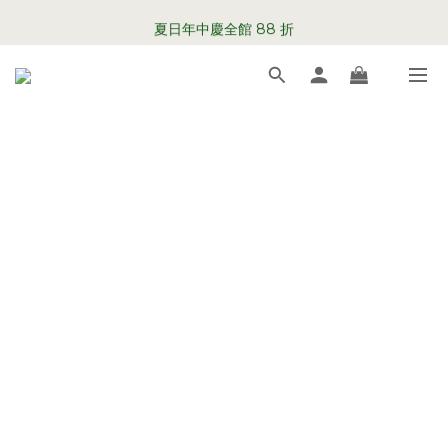
WELCOME TO SABRE PARIS
夏日年中慶全館 88 折
WELCOME TO SABRE PARIS