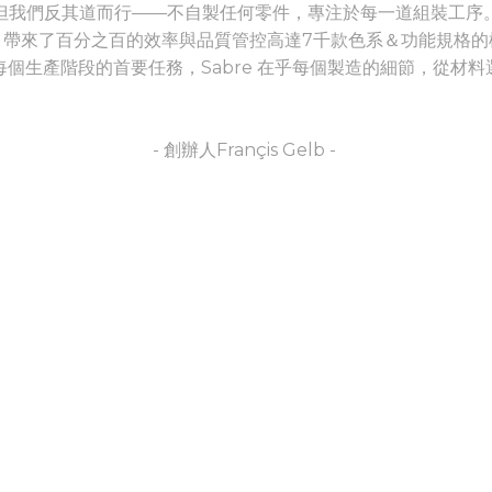
但我們反其道而行——不自製任何零件，專注於每一道組裝工序
，帶來了百分之百的效率與品質管控高達7千款色系＆功能規格的
每個生產階段的首要任務，Sabre 在乎每個製造的細節，從材料
- 創辦人Françis Gelb -