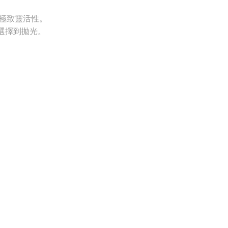
。
極致靈活性。
選擇到拋光。