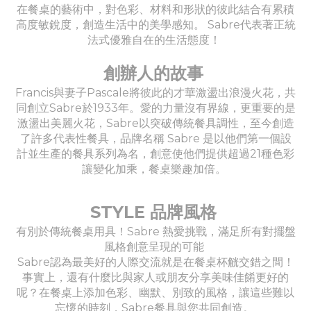
在餐桌的藝術中，對色彩、材料和形狀的彼此結合有累積
高度敏銳度，創造生活中的美學感知。 Sabre代表著正統
法式優雅自在的生活態度！
創辦人的故事
Francis與妻子Pascale將彼此的才華激盪出浪漫火花，共
同創立Sabre於1933年。愛的力量沒有界線，更重要的是
激盪出美麗火花，Sabre以突破傳統餐具調性，至今創造
了許多代表性餐具，品牌名稱 Sabre 是以他們第一個設
計並生產的餐具系列為名，創意使他們提供超過21種色彩
讓變化加乘，餐桌樂趣加倍。
STYLE 品牌風格
有別於傳統餐桌用具！Sabre 熱愛挑戰，滿足所有對擺盤
風格創意呈現的可能
Sabre認為最美好的人際交流就是在餐桌杯觥交錯之間！
事實上，還有什麼比與家人或朋友分享美味佳餚更好的
呢？在餐桌上添加色彩、幽默、別致的風格，讓這些難以
忘懷的時刻，Sabre餐具與您共同創造。