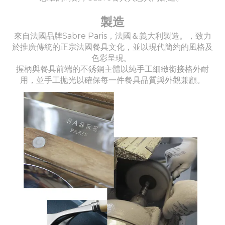
製造
來自法國品牌Sabre Paris，法國＆義大利製造。，致力
於推廣傳統的正宗法國餐具文化，並以現代簡約的風格及
色彩呈現。
握柄與餐具前端的不銹鋼主體以純手工細緻銜接格外耐
用，並手工拋光以確保每一件餐具品質與外觀兼顧。