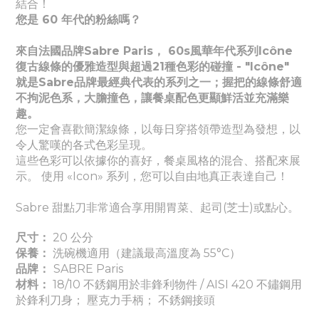
結合！
您是 60 年代的粉絲嗎？
來自法國品牌Sabre Paris， 60s風華年代系列Icône
復古線條的優雅造型與超過21種色彩的碰撞 - "Icône"
就是Sabre品牌最經典代表的系列之一；握把的線條舒適
不拘泥色系，大膽撞色，讓餐桌配色更顯鮮活並充滿樂
趣。
您一定會喜歡簡潔線條，以每日穿搭領帶造型為發想，以
令人驚嘆的各式色彩呈現。
這些色彩可以依據你的喜好，餐桌風格的混合、搭配來展
示。 使用 «Icon» 系列，您可以自由地真正表達自己！
Sabre 甜點刀非常適合享用開胃菜、起司(芝士)或點心。
尺寸：
20 公分
保養：
洗碗機適用（建議最高溫度為 55°C）
品牌：
SABRE Paris
材料：
18/10 不銹鋼用於非鋒利物件 / AISI 420 不鏽鋼用
於鋒利刀身； 壓克力手柄； 不銹鋼接頭