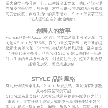
長大會從事餐具這一行。出生於金工世家，他自小就沉浸
在餐桌的藝術中，對色彩、材料和形狀的彼此結合有累積
高度敏銳度，創造生活中的美學感知。 Sabre代表著正統
法式優雅自在的生活態度！
創辦人的故事
Francis與妻子Pascale將彼此的才華激盪出浪漫火花，共
同創立Sabre於1933年。愛的力量沒有界線，更重要的是
激盪出美麗火花，Sabre以突破傳統餐具調性，至今創造
了許多代表性餐具，品牌名稱 Sabre 是以他們第一個設
計並生產的餐具系列為名，創意使他們提供超過21種色彩
讓變化加乘，餐桌樂趣加倍。
STYLE 品牌風格
有別於傳統餐桌用具！Sabre 熱愛挑戰，滿足所有對擺盤
風格創意呈現的可能
Sabre認為最美好的人際交流就是在餐桌杯觥交錯之間！
事實上，還有什麼比與家人或朋友分享美味佳餚更好的
呢？在餐桌上添加色彩、幽默、別致的風格，讓這些難以