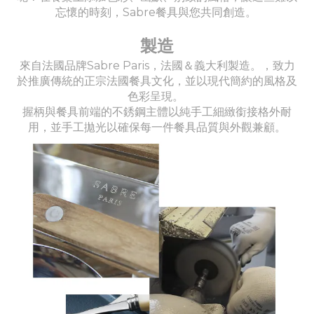
忘懷的時刻，Sabre餐具與您共同創造。
製造
來自法國品牌Sabre Paris，法國＆義大利製造。，致力
於推廣傳統的正宗法國餐具文化，並以現代簡約的風格及
色彩呈現。
握柄與餐具前端的不銹鋼主體以純手工細緻銜接格外耐
用，並手工拋光以確保每一件餐具品質與外觀兼顧。