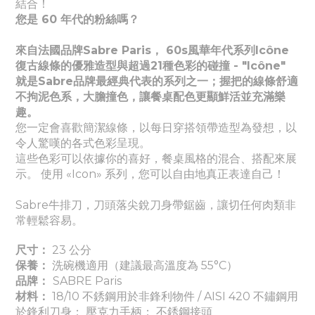
結合！
您是 60 年代的粉絲嗎？
來自法國品牌Sabre Paris， 60s風華年代系列Icône
復古線條的優雅造型與超過21種色彩的碰撞 - "Icône"
就是Sabre品牌最經典代表的系列之一；握把的線條舒適
不拘泥色系，大膽撞色，讓餐桌配色更顯鮮活並充滿樂
趣。
您一定會喜歡簡潔線條，以每日穿搭領帶造型為發想，以
令人驚嘆的各式色彩呈現。
這些色彩可以依據你的喜好，餐桌風格的混合、搭配來展
示。 使用 «Icon» 系列，您可以自由地真正表達自己！
Sabre牛排刀，刀頭落尖銳刀身帶鋸齒，讓切任何肉類非
常輕鬆容易。
尺寸：
23 公分
保養：
洗碗機適用（建議最高溫度為 55°C）
品牌：
SABRE Paris
材料：
18/10 不銹鋼用於非鋒利物件 / AISI 420 不鏽鋼用
於鋒利刀身； 壓克力手柄； 不銹鋼接頭