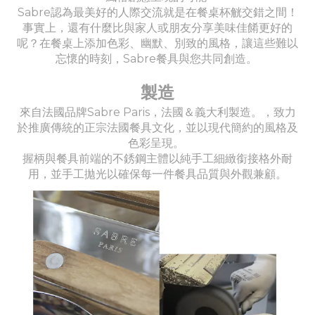
Sabre認為最美好的人際交流就是在餐桌杯觥交錯之間！
事實上，還有什麼比與家人或朋友分享美味佳餚更好的
呢？在餐桌上添加色彩、幽默、別致的風格，讓這些難以
忘懷的時刻，Sabre餐具與您共同創造。
製造
來自法國品牌Sabre Paris，法國＆義大利製造。，致力
於推廣傳統的正宗法國餐具文化，並以現代簡約的風格及
色彩呈現。
握柄與餐具前端的不銹鋼主體以純手工細緻銜接格外耐
用，並手工拋光以確保每一件餐具品質與外觀兼顧。