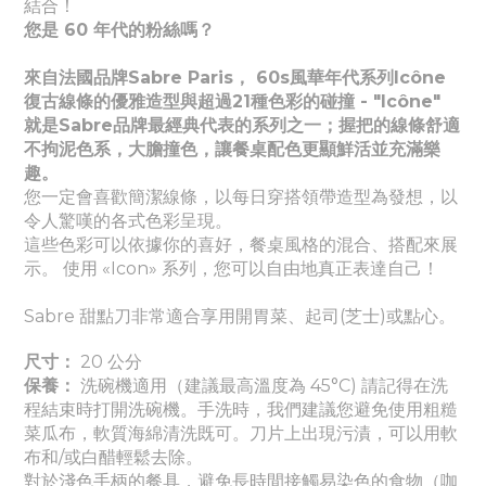
結合！
您是 60 年代的粉絲嗎？
來自法國品牌Sabre Paris， 60s風華年代系列Icône
復古線條的優雅造型與超過21種色彩的碰撞 - "Icône"
就是Sabre品牌最經典代表的系列之一；握把的線條舒適
不拘泥色系，大膽撞色，讓餐桌配色更顯鮮活並充滿樂
趣。
您一定會喜歡簡潔線條，以每日穿搭領帶造型為發想，以
令人驚嘆的各式色彩呈現。
這些色彩可以依據你的喜好，餐桌風格的混合、搭配來展
示。 使用 «Icon» 系列，您可以自由地真正表達自己！
Sabre 甜點刀非常適合享用開胃菜、起司(芝士)或點心。
尺寸：
20 公分
保養：
洗碗機適用（建議最高溫度為 45°C) 請記得在洗
程結束時打開洗碗機。手洗時，我們建議您避免使用粗糙
菜瓜布，軟質海綿清洗既可。刀片上出現污漬，可以用軟
布和/或白醋輕鬆去除。
對於淺色手柄的餐具，避免長時間接觸易染色的食物（咖