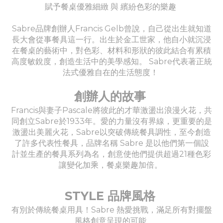
賦予餐桌優雅細緻 與 繽紛色彩的樂趣
Sabre品牌創辦人Francis Gelb曾說，自己從出生就知道
長大會從事餐具這一行。出生於金工世家，他自小就沉浸
在餐桌的藝術中，對色彩、材料和形狀的彼此結合有累積
高度敏銳度，創造生活中的美學感知。 Sabre代表著正統
法式優雅自在的生活態度！
創辦人的故事
Francis與妻子Pascale將彼此的才華激盪出浪漫火花，共
同創立Sabre於1933年。愛的力量沒有界線，更重要的是
激盪出美麗火花，Sabre以突破傳統餐具調性，至今創造
了許多代表性餐具，品牌名稱 Sabre 是以他們第一個設
計並生產的餐具系列為名，創意使他們提供超過21種色彩
讓變化加乘，餐桌樂趣加倍。
STYLE 品牌風格
有別於傳統餐桌用具！Sabre 熱愛挑戰，滿足所有對擺盤
風格創意呈現的可能