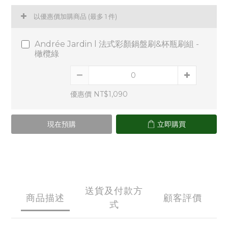
以優惠價加購商品
(最多 1 件)
Andrée Jardin l 法式彩顏鍋盤刷&杯瓶刷組 -
橄欖綠
優惠價 NT$1,090
現在預購
立即購買
送貨及付款方
商品描述
顧客評價
式