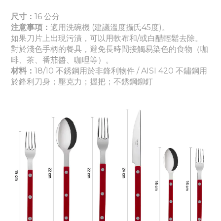
尺寸：
16 公分
注意事項：
適
用洗碗機 (建議溫度攝氏45度)。
如果刀片上出現污漬，可以用軟布和/或白醋輕鬆去除。
對於淺色手柄的餐具，避免長時間接觸易染色的食物（咖
啡、茶、番茄醬
、咖哩
等）。
材料：
18/10 不銹鋼用於非鋒利物件 / AISI 420 不鏽鋼用
於鋒利刀身
；壓克力
；握把
；
不銹鋼鉚釘