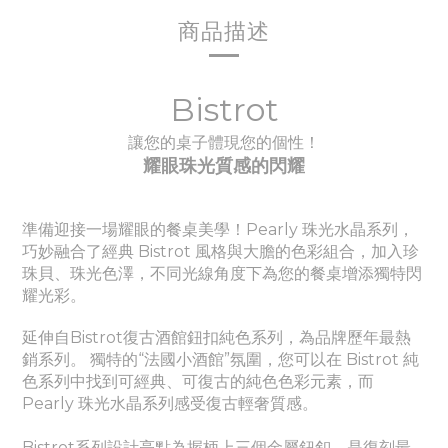
商品描述
Bistrot
讓您的桌子體現您的個性！
耀眼珠光質感的閃耀
準備迎接一場耀眼的餐桌美學！Pearly
珠光水晶
系列，
巧妙融合了經典 Bistrot 風格與大膽的色彩組合，加入珍
珠貝、珠光色澤，不同光線角度下為您的餐桌增添獨特閃
耀光彩。
延伸自Bistrot復古酒館鈕扣純色系列，為品牌歷年最熱
銷系列。
獨特的“法國小酒館”氛圍，您可以在 Bistrot 純
色系列中找到可經典、
可
復古的純色色彩元素，而
Pearly
珠光水晶
系列感受
復古輕奢質感。
Bistrot系列設計亮點為握柄上三個金屬鈕釦，是復刻最