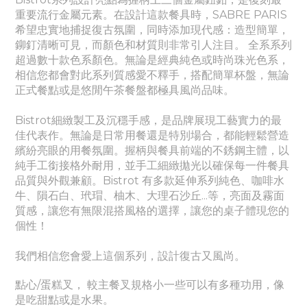
重要流行金屬元素。
在設計這款餐具時，SABRE PARIS
希望忠實地捕捉復古氛圍，同時添加現代感：造型簡單，
鉚釘清晰可見，而顏色和材質則非常引人注目。 全系系列
超過數十款色系顏色。無論是經典純色或時尚珠光色系，
相信您都會對此系列質感愛不釋手，搭配簡單杯盤，無論
正式餐點或是悠閒午茶餐盤都極具風尚品味。
Bistrot細緻製工及沉穩手感，是品牌展現工藝實力的最
佳代表作。
無論是日常用餐還是特別場合，都能輕鬆營造
繽紛亮眼的用餐氛圍。
握柄與餐具前端的不銹鋼主體，以
純手工銜接格外耐用，並手工細緻拋光以確保每一件餐具
品質與外觀兼顧。Bistrot 有多款延伸系列
純色
、
咖啡水
牛、隕石白、玳瑁、柚木、大理石沙丘...等，亮面及霧面
質感
，讓您有無限混搭風格的選擇，讓您的桌子體現您的
個性！
我們相信您會愛上這個系列，設計復古又風尚。
點心/蛋糕叉， 較主餐叉規格小一些可以有多種功用，像
是吃甜點或是水果。