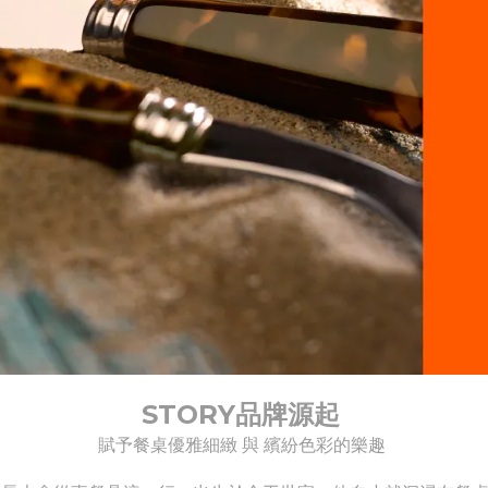
STORY品牌源起
賦予餐桌優雅細緻 與 繽紛色彩的樂趣