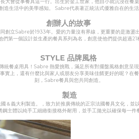
從出生就知道長大會從事餐具這一行。出生於金工世家，他自小就沉浸
創造生活中的美學感知。 Sabre代表著正統法式優雅自在的生
創辦人的故事
花，共同創立Sabre於1933年。愛的力量沒有界線，更重要的是
 是以他們第一個設計並生產的餐具系列為名，創意使他們提供超過2
STYLE 品牌風格
傳統餐桌用具！Sabre 熱愛挑戰，滿足所有對擺盤風格創意呈
間！事實上，還有什麼比與家人或朋友分享美味佳餚更好的呢？在
刻，Sabre餐具與您共同創造。
製造
ris，法國＆義大利製造。，致力於推廣傳統的正宗法國餐具文化，
銹鋼主體以純手工細緻銜接格外耐用，並手工拋光以確保每一件