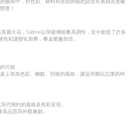
在餐桌的藝術中，對色彩、材料和形狀的彼此結合有累積高度敏
活態度！
激盪出美麗火花，Sabre以突破傳統餐具調性，至今創造了許多
1種色彩讓變化加乘，餐桌樂趣加倍。
現的可能
餐桌上添加色彩、幽默、別致的風格，讓這些難以忘懷的時
並以現代簡約的風格及色彩呈現。
餐具品質與外觀兼顧。