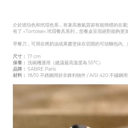
介於琥珀色和玳瑁色系，有著高雅氣質卻有能簡樸的在素
有了 «Tortoise» 玳瑁餐具系列，您餐桌呈現絕對能夠
早餐刀，可用在將奶油或果醬塗抹在切開的可頌麵包內、
尺寸：
17 cm
保養：
洗碗機適用（建議最高溫度為 55°C）
品牌：
SABRE Paris
材料：
18/10 不銹鋼用於非鋒利物件 / AISI 420 