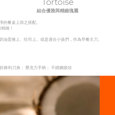
Tortoise
結合優雅與精緻瑰麗
淨的餐桌上與之搭配。
更加精緻！
奶油蛋捲上、吐司上。或是適合小孩們，作為早餐主刀。
不鏽鋼用於鋒利刀身； 壓克力手柄； 不銹鋼接頭