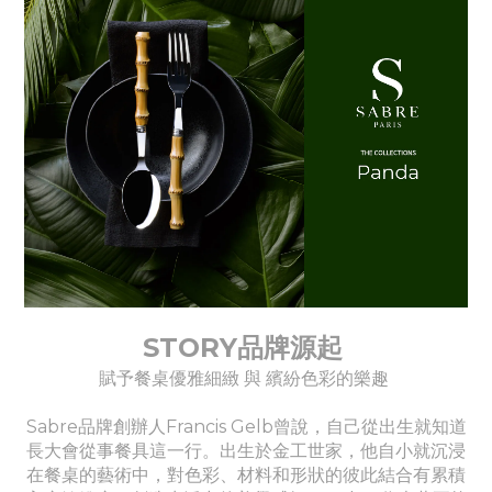
STORY品牌源起
賦予餐桌優雅細緻 與 繽紛色彩的樂趣
Sabre品牌創辦人Francis Gelb曾說，自己從出生就知道
長大會從事餐具這一行。出生於金工世家，他自小就沉浸
在餐桌的藝術中，對色彩、材料和形狀的彼此結合有累積