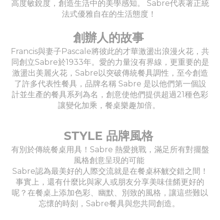
高度敏銳度，創造生活中的美學感知。 Sabre代表著正統
法式優雅自在的生活態度！
創辦人的故事
Francis與妻子Pascale將彼此的才華激盪出浪漫火花，共
同創立Sabre於1933年。愛的力量沒有界線，更重要的是
激盪出美麗火花，Sabre以突破傳統餐具調性，至今創造
了許多代表性餐具，品牌名稱 Sabre 是以他們第一個設
計並生產的餐具系列為名，創意使他們提供超過21種色彩
讓變化加乘，餐桌樂趣加倍。
STYLE 品牌風格
有別於傳統餐桌用具！Sabre 熱愛挑戰，滿足所有對擺盤
風格創意呈現的可能
Sabre認為最美好的人際交流就是在餐桌杯觥交錯之間！
事實上，還有什麼比與家人或朋友分享美味佳餚更好的
呢？在餐桌上添加色彩、幽默、別致的風格，讓這些難以
忘懷的時刻，Sabre餐具與您共同創造。