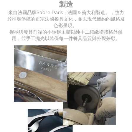
製造
來自法國品牌Sabre Paris，法國＆義大利製造。，致力
於推廣傳統的正宗法國餐具文化，並以現代簡約的風格及
色彩呈現。
握柄與餐具前端的不銹鋼主體以純手工細緻銜接格外耐
用，並手工拋光以確保每一件餐具品質與外觀兼顧。