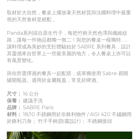
取材於大自然，餐桌上擺放著天然材質與法國料理中最重
視的天然食材是絕配 。
Panda系列採自原生竹子，每把竹柄天然色澤與纖維紋
路，讓每一件物品都獨一無二！與您的餐桌一樣獨特……
讓料理成為美妙的烹飪體驗始於 SABRE 系列餐具，設計
其靈感來自世界上一些最美麗的地方，令人餐桌上亦可以
有風景變化。
與你所選擇過的餐具一起配搭，或單獨使用 Sabre 易開
罐開瓶器。適用於金屬瓶蓋，常見於啤酒。
尺寸：
16 公分
保養：
建議手洗
品牌：
SABRE Paris
材料：
18/10 不銹鋼用於非鋒利物件 / AISI 420 不鏽鋼用
於鋒利刀身； 竹子手柄(防腐設計)； 不銹鋼接頭