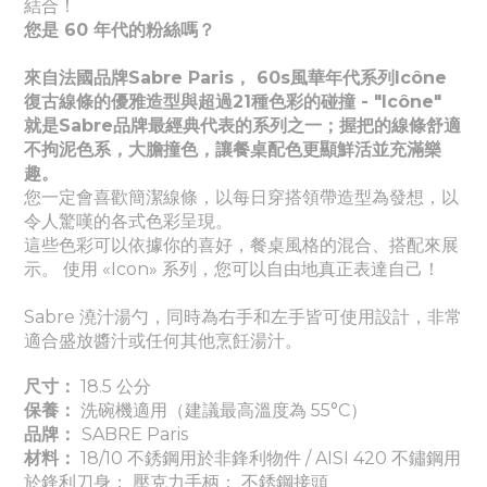
結合！
您是 60 年代的粉絲嗎？
來自法國品牌Sabre Paris， 60s風華年代系列Icône
復古線條的優雅造型與超過21種色彩的碰撞 - "Icône"
就是Sabre品牌最經典代表的系列之一；握把的線條舒適
不拘泥色系，大膽撞色，讓餐桌配色更顯鮮活並充滿樂
趣。
您一定會喜歡簡潔線條，以每日穿搭領帶造型為發想，以
令人驚嘆的各式色彩呈現。
這些色彩可以依據你的喜好，餐桌風格的混合、搭配來展
示。 使用 «Icon» 系列，您可以自由地真正表達自己！
Sabre 澆汁湯勺，同時為右手和左手皆可使用設計，非常
適合盛放醬汁或任何其他烹飪湯汁。
尺寸：
18.5 公分
保養：
洗碗機適用（建議最高溫度為 55°C）
品牌：
SABRE Paris
材料：
18/10 不銹鋼用於非鋒利物件 / AISI 420 不鏽鋼用
於鋒利刀身； 壓克力手柄； 不銹鋼接頭