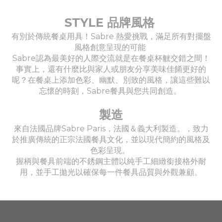
STYLE 品牌風格
有別於傳統餐桌用具！Sabre 熱愛挑戰，滿足所有對擺盤
風格創意呈現的可能
Sabre認為最美好的人際交流就是在餐桌杯觥交錯之間！
事實上，還有什麼比與家人或朋友分享美味佳餚更好的
呢？在餐桌上添加色彩、幽默、別致的風格，讓這些難以
忘懷的時刻，Sabre餐具與您共同創造。
製造
來自法國品牌Sabre Paris，法國＆義大利製造。，致力
於推廣傳統的正宗法國餐具文化，並以現代簡約的風格及
色彩呈現。
握柄與餐具前端的不銹鋼主體以純手工細緻銜接格外耐
用，並手工拋光以確保每一件餐具品質與外觀兼顧。