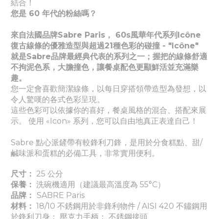
結合！
您是 60 年代的粉絲嗎？
來自法國品牌Sabre Paris， 60s風華年代系列Icône
復古線條的優雅造型與超過21種色彩的碰撞 - "Icône"
就是Sabre品牌最經典代表的系列之一；握把的線條舒適
不拘泥色系，大膽撞色，讓餐桌配色更顯鮮活並充滿樂
趣。
您一定會喜歡簡潔線條，以每日穿搭領帶造型為發想，以
令人驚嘆的各式色彩呈現。
這些色彩可以依據你的喜好，餐桌風格的混合、搭配來展
示。 使用 «Icon» 系列，您可以自由地真正表達自己！
Sabre 點心派鏟帶有較鋒利刀鋒，是用於分食糕點、甜/
鹹味派和蛋糕的必備工具，非常實用便利。
尺寸：
25 公分
保養：
洗碗機適用（建議最高溫度為 55°C）
品牌：
SABRE Paris
材料：
18/10 不銹鋼用於非鋒利物件 / AISI 420 不鏽鋼用
於鋒利刀身； 壓克力手柄； 不銹鋼接頭