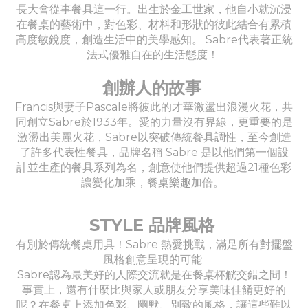
長大會從事餐具這一行。出生於金工世家，他自小就沉浸
在餐桌的藝術中，對色彩、材料和形狀的彼此結合有累積
高度敏銳度，創造生活中的美學感知。 Sabre代表著正統
法式優雅自在的生活態度！
創辦人的故事
Francis與妻子Pascale將彼此的才華激盪出浪漫火花，共
同創立Sabre於1933年。愛的力量沒有界線，更重要的是
激盪出美麗火花，Sabre以突破傳統餐具調性，至今創造
了許多代表性餐具，品牌名稱 Sabre 是以他們第一個設
計並生產的餐具系列為名，創意使他們提供超過21種色彩
讓變化加乘，餐桌樂趣加倍。
STYLE 品牌風格
有別於傳統餐桌用具！Sabre 熱愛挑戰，滿足所有對擺盤
風格創意呈現的可能
Sabre認為最美好的人際交流就是在餐桌杯觥交錯之間！
事實上，還有什麼比與家人或朋友分享美味佳餚更好的
呢？在餐桌上添加色彩、幽默、別致的風格，讓這些難以