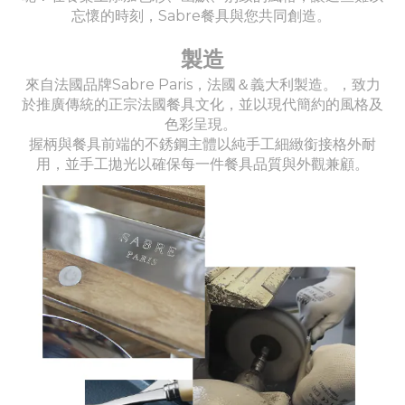
忘懷的時刻，Sabre餐具與您共同創造。
製造
來自法國品牌Sabre Paris，法國＆義大利製造。，致力
於推廣傳統的正宗法國餐具文化，並以現代簡約的風格及
色彩呈現。
握柄與餐具前端的不銹鋼主體以純手工細緻銜接格外耐
用，並手工拋光以確保每一件餐具品質與外觀兼顧。