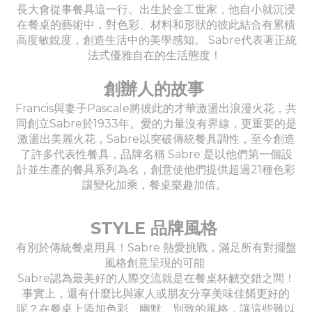
長大會從事餐具這一行。出生於金工世家，他自小就沉浸
在餐桌的藝術中，對色彩、材料和形狀的彼此結合有累積
高度敏銳度，創造生活中的美學感知。 Sabre代表著正統
法式優雅自在的生活態度！
創辦人的故事
Francis與妻子Pascale將彼此的才華激盪出浪漫火花，共
同創立Sabre於1933年。愛的力量沒有界線，更重要的是
激盪出美麗火花，Sabre以突破傳統餐具調性，至今創造
了許多代表性餐具，品牌名稱 Sabre 是以他們第一個設
計並生產的餐具系列為名，創意使他們提供超過21種色彩
讓變化加乘，餐桌樂趣加倍。
STYLE 品牌風格
有別於傳統餐桌用具！Sabre 熱愛挑戰，滿足所有對擺盤
風格創意呈現的可能
Sabre認為最美好的人際交流就是在餐桌杯觥交錯之間！
事實上，還有什麼比與家人或朋友分享美味佳餚更好的
呢？在餐桌上添加色彩、幽默、別致的風格，讓這些難以