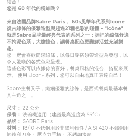
結合！
您是 60 年代的粉絲嗎？
來自法國品牌Sabre Paris， 60s風華年代系列Icône
復古線條的優雅造型與超過21種色彩的碰撞 - "Icône"
就是Sabre品牌最經典代表的系列之一；握把的線條舒適
不拘泥色系，大膽撞色，讓餐桌配色更顯鮮活並充滿樂
趣。
您一定會喜歡簡潔線條，以每日穿搭領帶造型為發想，以
令人驚嘆的各式色彩呈現。
這些色彩可以依據你的喜好，餐桌風格的混合、搭配來展
示。 使用 «Icon» 系列，您可以自由地真正表達自己！
Sabre主餐叉子，纖細優雅的線條，是西式餐桌最基本餐
具主角之一。
尺寸：
22 公分
保養：
洗碗機適用（建議最高溫度為 55°C）
品牌：
SABRE Paris
材料：
18/10 不銹鋼用於非鋒利物件 / AISI 420 不鏽鋼用
於鋒利刀身； 壓克力手柄； 不銹鋼接頭