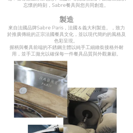
忘懷的時刻，Sabre餐具與您共同創造。
製造
來自法國品牌Sabre Paris，法國＆義大利製造。，致力
於推廣傳統的正宗法國餐具文化，並以現代簡約的風格及
色彩呈現。
握柄與餐具前端的不銹鋼主體以純手工細緻銜接格外耐
用，並手工拋光以確保每一件餐具品質與外觀兼顧。