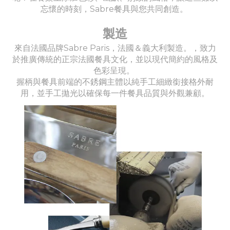
忘懷的時刻，Sabre餐具與您共同創造。
製造
來自法國品牌Sabre Paris，法國＆義大利製造。，致力
於推廣傳統的正宗法國餐具文化，並以現代簡約的風格及
色彩呈現。
握柄與餐具前端的不銹鋼主體以純手工細緻銜接格外耐
用，並手工拋光以確保每一件餐具品質與外觀兼顧。