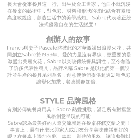
長大會從事餐具這一行。出生於金工世家，他自小就沉浸
在餐桌的藝術中，對色彩、材料和形狀的彼此結合有累積
高度敏銳度，創造生活中的美學感知。 Sabre代表著正統
法式優雅自在的生活態度！
創辦人的故事
Francis與妻子Pascale將彼此的才華激盪出浪漫火花，共
同創立Sabre於1933年。愛的力量沒有界線，更重要的是
激盪出美麗火花，Sabre以突破傳統餐具調性，至今創造
了許多代表性餐具，品牌名稱 Sabre 是以他們第一個設
計並生產的餐具系列為名，創意使他們提供超過21種色彩
讓變化加乘，餐桌樂趣加倍。
STYLE 品牌風格
有別於傳統餐桌用具！Sabre 熱愛挑戰，滿足所有對擺盤
風格創意呈現的可能
Sabre認為最美好的人際交流就是在餐桌杯觥交錯之間！
事實上，還有什麼比與家人或朋友分享美味佳餚更好的
呢？在餐桌上添加色彩、幽默、別致的風格，讓這些難以