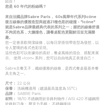
結合！
您是 60 年代的粉絲嗎？
來自法國品牌Sabre Paris， 60s風華年代系列Icône
復古線條的優雅造型與超過21種色彩的碰撞 - "Icône"
就是Sabre品牌最經典代表的系列之一；握把的線條舒適
不拘泥色系，大膽撞色，讓餐桌配色更顯鮮活並充滿樂
趣。
您一定會喜歡簡潔線條，以每日穿搭領帶造型為發想，以
令人驚嘆的各式色彩呈現。
這些色彩可以依據你的喜好，餐桌風格的混合、搭配來展
示。 使用 «Icon» 系列，您可以自由地真正表達自己！
Sabre主餐叉子，纖細優雅的線條，是西式餐桌最基本餐
具主角之一。
尺寸：
22 公分
保養：
洗碗機適用（建議最高溫度為 55°C）
品牌：
SABRE Paris
材料：
18/10 不銹鋼用於非鋒利物件 / AISI 420 不鏽鋼用
於鋒利刀身； 壓克力手柄； 不銹鋼接頭