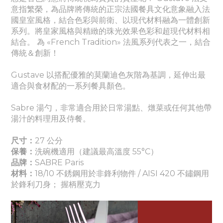
意指繁榮，為品牌將傳統的正宗法國餐具文化意象融入法
國皇室風格，結合色彩與前衛、以現代材料融為一體創新
系列。將皇家風格與精緻的珠光效果色彩和超現代材料相
結合。 為 «French Tradition» 法風系列代表之一，結合
傳統＆創新！
Gustave 以搭配優雅的莫蘭迪色灰階為基調，延伸出最
適合與食材配的一系列餐具顏色。
Sabre 湯勺，非常適合用於日常湯點、燉菜或任何其他帶
湯汁的料理用及侍餐。
尺寸：
27 公分
保養：
洗碗機適用（建議最高溫度 55°C）
品牌：
SABRE Paris
材料：
18/10 不銹鋼用於非鋒利物件 / AISI 420 不鏽鋼用
於鋒利刀身； 握柄壓克力