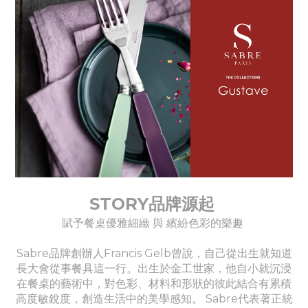
STORY品牌源起
賦予餐桌優雅細緻 與 繽紛色彩的樂趣
Sabre品牌創辦人Francis Gelb曾說，自己從出生就知道
長大會從事餐具這一行。出生於金工世家，他自小就沉浸
在餐桌的藝術中，對色彩、材料和形狀的彼此結合有累積
高度敏銳度，創造生活中的美學感知。 Sabre代表著正統