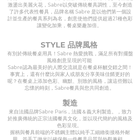
激盪出美麗火花，Sabre以突破傳統餐具調性，至今創造
了許多代表性餐具，品牌名稱 Sabre 是以他們第一個設
計並生產的餐具系列為名，創意使他們提供超過21種色彩
讓變化加乘，餐桌樂趣加倍。
STYLE 品牌風格
有別於傳統餐桌用具！Sabre 熱愛挑戰，滿足所有對擺盤
風格創意呈現的可能
Sabre認為最美好的人際交流就是在餐桌杯觥交錯之間！
事實上，還有什麼比與家人或朋友分享美味佳餚更好的
呢？在餐桌上添加色彩、幽默、別致的風格，讓這些難以
忘懷的時刻，Sabre餐具與您共同創造。
製造
來自法國品牌Sabre Paris，法國＆義大利製造。，致力
於推廣傳統的正宗法國餐具文化，並以現代簡約的風格及
色彩呈現。
握柄與餐具前端的不銹鋼主體以純手工細緻銜接格外耐
用，並手工拋光以確保每一件餐具品質與外觀兼顧。