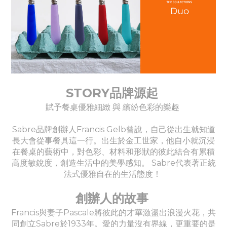
STORY品牌源起
賦予餐桌優雅細緻 與 繽紛色彩的樂趣
Sabre品牌創辦人Francis Gelb曾說，自己從出生就知道
長大會從事餐具這一行。出生於金工世家，他自小就沉浸
在餐桌的藝術中，對色彩、材料和形狀的彼此結合有累積
高度敏銳度，創造生活中的美學感知。 Sabre代表著正統
法式優雅自在的生活態度！
創辦人的故事
Francis與妻子Pascale將彼此的才華激盪出浪漫火花，共
同創立Sabre於1933年。愛的力量沒有界線，更重要的是