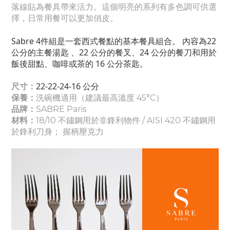
落線貼為餐具帶來活力。這個明亮的系列有多色調可供選
擇，日常用餐可以更加
俏皮。
Sabre 4件組是一套西式餐點的基本餐具組合。 內容為22
公分的主餐湯匙 、22 公分的餐叉、24 公分的餐刀和用於
飯後甜點、咖啡或茶的 16 公分茶匙。
22-22-24-16
公分
尺寸：
保養：
洗碗機適用（建議最高溫度 45°C）
品牌：
SABRE Paris
材料：
18/10 不
鏽
鋼用於非鋒利物件 / AISI 420 不鏽鋼用
於鋒利刀身； 握柄壓克力