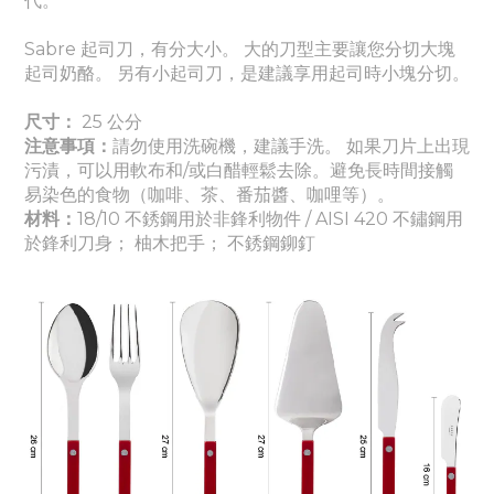
代。
Sabre 起司刀，有分大小。 大的刀型主要讓您分切大塊
起司奶酪。 另有小起司刀，是建議享用起司時小塊分切。
尺寸：
25
公分
注意事項：
請勿使用洗碗機，建議手洗。
如果刀片上出現
污漬，可以用軟布和/或白醋輕鬆去除。
避免長時間接觸
易染色的食物（咖啡、茶、番茄醬
、咖哩
等）。
材料：
18/10 不銹鋼用於非鋒利物件 / AISI 420 不鏽鋼用
於鋒利刀身； 柚木把手； 不銹鋼鉚釘