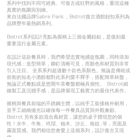
系列中找到不同可經典、
可
復古或狂野的風格，重現這種
真實的氛圍與別緻。
來自法國品牌Sabre Paris ，Bistrot復古酒館鈕扣系列為
品牌歷年最熱銷系列。
Bistrot系列設計亮點為握柄上三個金屬鈕釦，是復刻最
重要流行金屬元素。
在設計這款餐具時，我們希望忠實地捕捉氛圍，同時添加
現代感：造型簡單，鉚釘清晰可見，而顏色和材質則非常
引人注目。 全系系列超過數十款色系顏色。無論是傳統或
前衛的知名小酒館都對此系列愛不釋手，搭配簡單杯盤，
無論正式餐點或是悠閒午茶餐盤都極具個性。
Bistrot細
緻製工及沉穩手感，是品牌展現工藝實力的最佳代表作。
握柄與餐具前端的不銹鋼主體，以純手工銜接格外耐用，
並手工細緻拋光以確保每一件餐具品質與外觀兼顧。
Bistrot 另有多款混合風材質，讓您的桌子體現您的個
性！水牛、牛角、玳瑁、柚木、沙丘、格紋...等，亮面及
霧面質感。我們相信您會愛上這個系列，設計復古又現