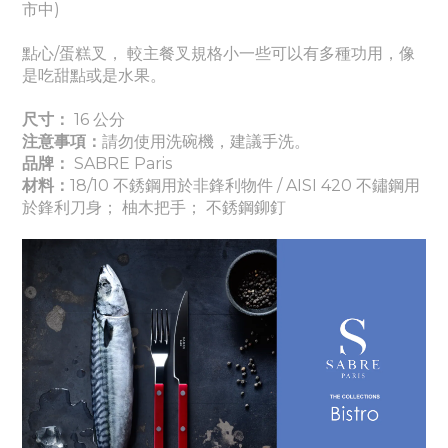
市中)
點心/蛋糕叉， 較主餐叉規格小一些可以有多種功用，像
是吃甜點或是水果。
尺寸：
16
公分
注意事項：
請勿使用洗碗機，建議手洗。
品牌：
SABRE Paris
材料：
18/10 不銹鋼用於非鋒利物件 / AISI 420 不鏽鋼用
於鋒利刀身； 柚木把手； 不銹鋼鉚釘