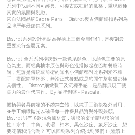
系列中找到不同可經典、
可
復古或狂野的風格，重現這種
真實的氛圍與別緻。
來自法國品牌Sabre Paris ，Bistrot復古酒館鈕扣系列為
品牌歷年最熱銷系列。
Bistrot系列設計亮點為握柄上三個金屬鈕釦，是復刻最
重要流行金屬元素。
Bistrot 全系系列橫跨數十款色系顏色，以顏色主要的原
色為主。而經典柚木原色與彩色混搭掀起在巴黎餐廳時
尚，無論是傳統或前衛的知名小酒館都對此系列愛不釋
手，搭配簡單杯盤，無論正式餐點或是悠閒午茶餐盤都極
具個性。
Bistrot細緻製工及沉穩手感，是品牌展現工藝
實力的最佳代表作。By 品牌創辦 - Pascale。
握柄與餐具前端的不銹鋼主體，以純手工銜接格外耐用，
並手工細緻拋光以確保每一件餐具品質與外觀兼顧。
Bistrot另有多款混合風材質，讓您的桌子體現您的個
性！水牛、牛角、玳瑁、柚木、黑色沙丘、象牙沙丘：想
要花俏和混合嗎？ 可以回到系列介紹找到我們！(陸續上