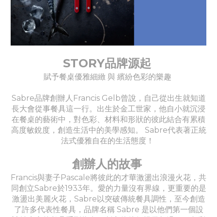
STORY品牌源起
賦予餐桌優雅細緻 與 繽紛色彩的樂趣
Sabre品牌創辦人Francis Gelb曾說，自己從出生就知道
長大會從事餐具這一行。出生於金工世家，他自小就沉浸
在餐桌的藝術中，對色彩、材料和形狀的彼此結合有累積
高度敏銳度，創造生活中的美學感知。 Sabre代表著正統
法式優雅自在的生活態度！
創辦人的故事
Francis與妻子Pascale將彼此的才華激盪出浪漫火花，共
同創立Sabre於1933年。愛的力量沒有界線，更重要的是
激盪出美麗火花，Sabre以突破傳統餐具調性，至今創造
了許多代表性餐具，品牌名稱 Sabre 是以他們第一個設