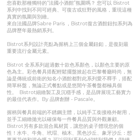
您喜歡那種獨特的“法國小酒館”氛圍嗎？ 您可以 Bistrot
系列中找到不同可經典、
可
復古或狂野的風格，重現這種
真實的氛圍與別緻。
來自法國品牌Sabre Paris ，Bistrot復古酒館鈕扣系列為
品牌歷年最熱銷系列。
Bistrot系列設計亮點為握柄上三個金屬鈕釦，是復刻最
重要流行金屬元素。
Bistrot 全系系列超過數十款色系顏色，以顏色主要的原
色為主。彩色餐具搭配輕鬆擺盤掀起在巴黎餐廳時尚，無
論是傳統或前衛的知名小酒館都對此系列愛不釋手，搭配
簡單杯盤，無論正式餐點或是悠閒午茶餐盤都極具個
性。
Bistrot細緻製工及沉穩手感，是品牌展現工藝實力
的最佳代表作。By 品牌創辦 - Pascale。
握柄與餐具前端的不銹鋼主體，以純手工銜接格外耐用，
並手工細緻拋光以確保每一件餐具品質與外觀兼顧。
Bistrot另有多款混合風材質，讓您的桌子體現您的個
性！水牛、牛角、玳瑁、柚木、黑色沙丘、象牙沙丘：想
要更花俏和混合嗎？ 可以回到系列介紹找到我們！(陸續