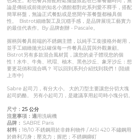
色為主。彩色餐具搭配輕鬆擺盤掀起在巴黎餐廳時尚，無
論是傳統或前衛的知名小酒館都對此系列愛不釋手，搭配
簡單杯盤，無論正式餐點或是悠閒午茶餐盤都極具個
性。
Bistrot細緻製工及沉穩手感，是品牌展現工藝實力
的最佳代表作。By 品牌創辦 - Pascale。
握柄與餐具前端的不銹鋼主體，以純手工銜接格外耐用，
並手工細緻拋光以確保每一件餐具品質與外觀兼顧。
Bistrot另有多款混合風材質，讓您的桌子體現您的個
性！水牛、牛角、玳瑁、柚木、黑色沙丘、象牙沙丘：想
要更花俏和混合嗎？ 可以回到系列介紹找到我們！(陸續
上市中)
Sabre 起司刀，有分大小。 大的刀型主要讓您分切大塊
起司奶酪。 另有小起司刀，是建議享用起司時小塊分切。
尺寸：
25
公分
注意事項：適
用洗碗機
品牌：
SABRE Paris
材料：
18/10 不銹鋼用於非鋒利物件 / AISI 420 不鏽鋼用
於鋒利刀身
；壓克力
；握把
；
不銹鋼鉚釘