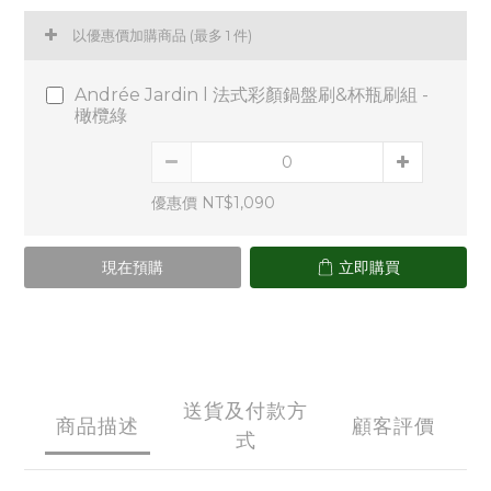
以優惠價加購商品
(最多 1 件)
Andrée Jardin l 法式彩顏鍋盤刷&杯瓶刷組 -
橄欖綠
優惠價 NT$1,090
現在預購
立即購買
送貨及付款方
商品描述
顧客評價
式