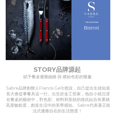
STORY品牌源起
賦予餐桌優雅細緻 與 繽紛色彩的樂趣
Sabre品牌創辦人Francis Gelb曾說，自己從出生就知道
長大會從事餐具這一行。出生於金工世家，他自小就沉浸
在餐桌的藝術中，對色彩、材料和形狀的彼此結合有累積
高度敏銳度，創造生活中的美學感知。 Sabre代表著正統
法式優雅自在的生活態度！