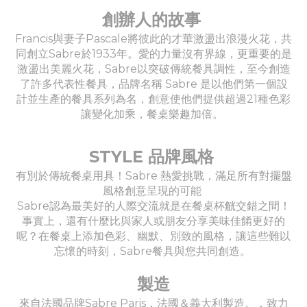
創辦人的故事
Francis與妻子Pascale將彼此的才華激盪出浪漫火花，共
同創立Sabre於1933年。愛的力量沒有界線，更重要的是
激盪出美麗火花，Sabre以突破傳統餐具調性，至今創造
了許多代表性餐具，品牌名稱 Sabre 是以他們第一個設
計並生產的餐具系列為名，創意使他們提供超過21種色彩
讓變化加乘，餐桌樂趣加倍。
STYLE 品牌風格
有別於傳統餐桌用具！Sabre 熱愛挑戰，滿足所有對擺盤
風格創意呈現的可能
Sabre認為最美好的人際交流就是在餐桌杯觥交錯之間！
事實上，還有什麼比與家人或朋友分享美味佳餚更好的
呢？在餐桌上添加色彩、幽默、別致的風格，讓這些難以
忘懷的時刻，Sabre餐具與您共同創造。
製造
來自法國品牌Sabre Paris，法國＆義大利製造。，致力