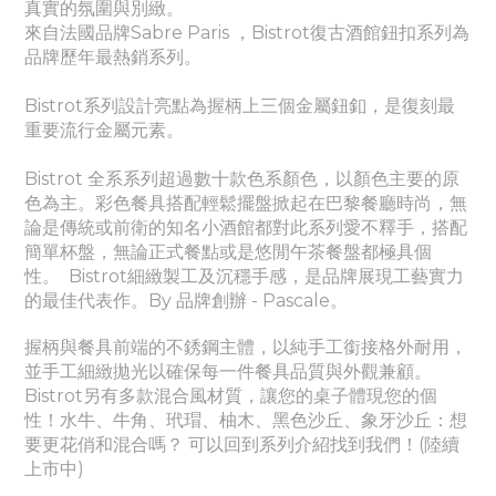
真實的氛圍與別緻。
來自法國品牌Sabre Paris ，Bistrot復古酒館鈕扣系列為
品牌歷年最熱銷系列。
Bistrot系列設計亮點為握柄上三個金屬鈕釦，是復刻最
重要流行金屬元素。
Bistrot 全系系列超過數十款色系顏色，以顏色主要的原
色為主。彩色餐具搭配輕鬆擺盤掀起在巴黎餐廳時尚，無
論是傳統或前衛的知名小酒館都對此系列愛不釋手，搭配
簡單杯盤，無論正式餐點或是悠閒午茶餐盤都極具個
性。
Bistrot細緻製工及沉穩手感，是品牌展現工藝實力
的最佳代表作。By 品牌創辦 - Pascale。
握柄與餐具前端的不銹鋼主體，以純手工銜接格外耐用，
並手工細緻拋光以確保每一件餐具品質與外觀兼顧。
Bistrot另有多款混合風材質，讓您的桌子體現您的個
性！水牛、牛角、玳瑁、柚木、黑色沙丘、象牙沙丘：想
要更花俏和混合嗎？ 可以回到系列介紹找到我們！(陸續
上市中)