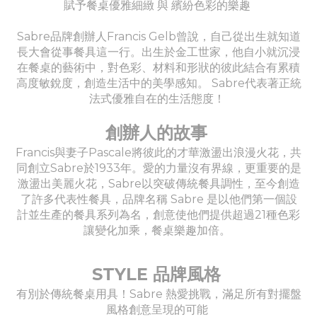
賦予餐桌優雅細緻 與 繽紛色彩的樂趣
Sabre品牌創辦人Francis Gelb曾說，自己從出生就知道
長大會從事餐具這一行。出生於金工世家，他自小就沉浸
在餐桌的藝術中，對色彩、材料和形狀的彼此結合有累積
高度敏銳度，創造生活中的美學感知。 Sabre代表著正統
法式優雅自在的生活態度！
創辦人的故事
Francis與妻子Pascale將彼此的才華激盪出浪漫火花，共
同創立Sabre於1933年。愛的力量沒有界線，更重要的是
激盪出美麗火花，Sabre以突破傳統餐具調性，至今創造
了許多代表性餐具，品牌名稱 Sabre 是以他們第一個設
計並生產的餐具系列為名，創意使他們提供超過21種色彩
讓變化加乘，餐桌樂趣加倍。
STYLE 品牌風格
有別於傳統餐桌用具！Sabre 熱愛挑戰，滿足所有對擺盤
風格創意呈現的可能