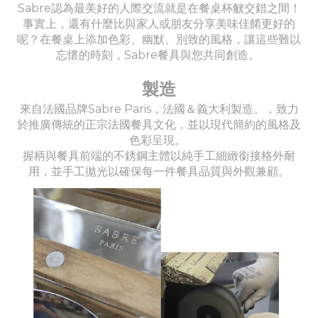
Sabre認為最美好的人際交流就是在餐桌杯觥交錯之間！
事實上，還有什麼比與家人或朋友分享美味佳餚更好的
呢？在餐桌上添加色彩、幽默、別致的風格，讓這些難以
忘懷的時刻，Sabre餐具與您共同創造。
製造
來自法國品牌Sabre Paris，法國＆義大利製造。，致力
於推廣傳統的正宗法國餐具文化，並以現代簡約的風格及
色彩呈現。
握柄與餐具前端的不銹鋼主體以純手工細緻銜接格外耐
用，並手工拋光以確保每一件餐具品質與外觀兼顧。