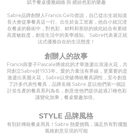
賦予餐桌優雅細緻 與 繽紛色彩的樂趣
Sabre品牌創辦人Francis Gelb曾說，自己從出生就知道
長大會從事餐具這一行。出生於金工世家，他自小就沉浸
在餐桌的藝術中，對色彩、材料和形狀的彼此結合有累積
高度敏銳度，創造生活中的美學感知。 Sabre代表著正統
法式優雅自在的生活態度！
創辦人的故事
Francis與妻子Pascale將彼此的才華激盪出浪漫火花，共
同創立Sabre於1933年。愛的力量沒有界線，更重要的是
激盪出美麗火花，Sabre以突破傳統餐具調性，至今創造
了許多代表性餐具，品牌名稱 Sabre 是以他們第一個設
計並生產的餐具系列為名，創意使他們提供超過21種色彩
讓變化加乘，餐桌樂趣加倍。
STYLE 品牌風格
有別於傳統餐桌用具！Sabre 熱愛挑戰，滿足所有對擺盤
風格創意呈現的可能