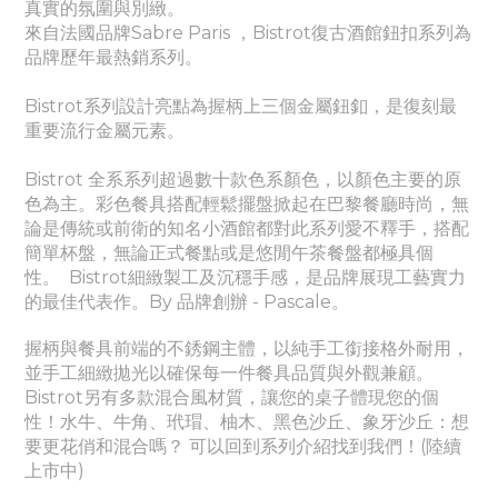
真實的氛圍與別緻。
來自法國品牌Sabre Paris ，Bistrot復古酒館鈕扣系列為
品牌歷年最熱銷系列。
Bistrot系列設計亮點為握柄上三個金屬鈕釦，是復刻最
重要流行金屬元素。
Bistrot 全系系列超過數十款色系顏色，以顏色主要的原
色為主。彩色餐具搭配輕鬆擺盤掀起在巴黎餐廳時尚，無
論是傳統或前衛的知名小酒館都對此系列愛不釋手，搭配
簡單杯盤，無論正式餐點或是悠閒午茶餐盤都極具個
性。
Bistrot細緻製工及沉穩手感，是品牌展現工藝實力
的最佳代表作。By 品牌創辦 - Pascale。
握柄與餐具前端的不銹鋼主體，以純手工銜接格外耐用，
並手工細緻拋光以確保每一件餐具品質與外觀兼顧。
Bistrot另有多款混合風材質，讓您的桌子體現您的個
性！水牛、牛角、玳瑁、柚木、黑色沙丘、象牙沙丘：想
要更花俏和混合嗎？ 可以回到系列介紹找到我們！(陸續
上市中)