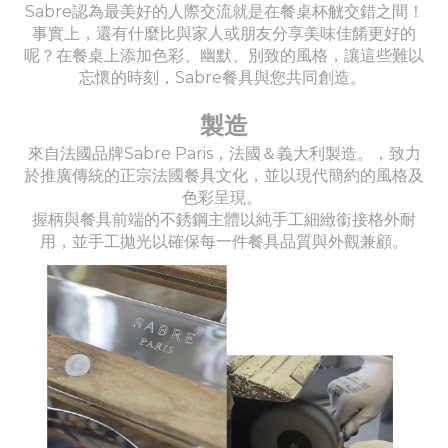
Sabre認為最美好的人際交流就是在餐桌杯觥交錯之間！
事實上，還有什麼比與家人或朋友分享美味佳餚更好的
呢？在餐桌上添加色彩、幽默、別致的風格，讓這些難以
忘懷的時刻，Sabre餐具與您共同創造。
製造
來自法國品牌Sabre Paris，法國＆義大利製造。，致力
於推廣傳統的正宗法國餐具文化，並以現代簡約的風格及
色彩呈現。
握柄與餐具前端的不銹鋼主體以純手工細緻銜接格外耐
用，並手工拋光以確保每一件餐具品質與外觀兼顧。