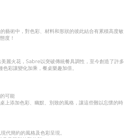
在餐桌的藝術中，對色彩、材料和形狀的彼此結合有累積高度敏
活態度！
激盪出美麗火花，Sabre以突破傳統餐具調性，至今創造了許多
1種色彩讓變化加乘，餐桌樂趣加倍。
現的可能
餐桌上添加色彩、幽默、別致的風格，讓這些難以忘懷的時
並以現代簡約的風格及色彩呈現。