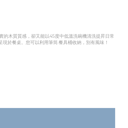
實的木質質感，卻又能以45度中低溫洗碗機清洗提昇日常
呈現於餐桌
。您可以利用筆筒.餐具桶收納，別有風味！