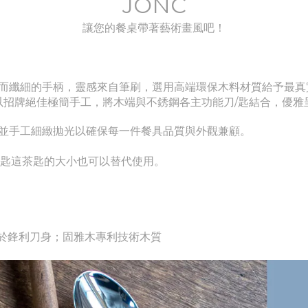
JONC
讓您的餐桌帶著藝術畫風吧！
而纖細的手柄，靈感來自筆刷，選用高端環保木料材質給予最真
以招牌絕佳
極
簡
手工，將木端與不銹鋼各主功能刀/匙結合，優雅
並手工細緻拋光以確保每一件餐具品質與外觀兼顧。
點湯匙這茶匙的大小也可以替代使用。
不鏽鋼用於鋒利刀身；固雅木專利技術木質