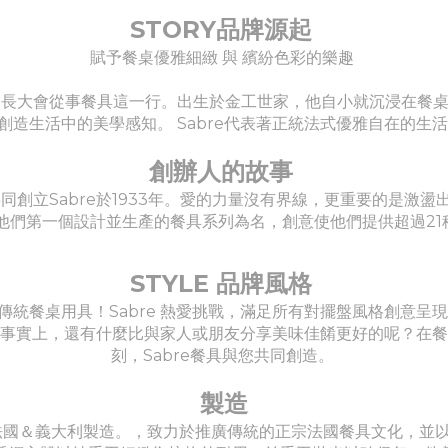
STORY品牌源起
賦予餐桌優雅細緻 與 繽紛色彩的樂趣
從出生就知道長大會從事餐具這一行。出生於金工世家，他自小就沉浸
創造生活中的美學感知。 Sabre代表著正統法式優雅自在的生
創辦人的故事
花，共同創立Sabre於1933年。愛的力量沒有界線，更重要的是
 是以他們第一個設計並生產的餐具系列為名，創意使他們提供超過2
STYLE 品牌風格
傳統餐桌用具！Sabre 熱愛挑戰，滿足所有對擺盤風格創意呈
間！事實上，還有什麼比與家人或朋友分享美味佳餚更好的呢？在
刻，Sabre餐具與您共同創造。
製造
ris，法國＆義大利製造。，致力於推廣傳統的正宗法國餐具文化，