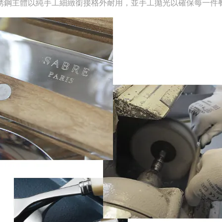
銹鋼主體以純手工細緻銜接格外耐用，並手工拋光以確保每一件