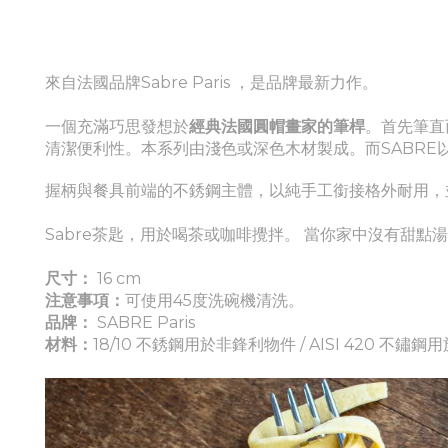
來自法國品牌Sabre Paris ，是品牌最新力作。
一個充滿巧思發想於
經典法國圓帽畫家的筆桿
。首先筆直
清潔便利性。
本系列由淺色或深色木材製成。而SABRE
握柄與餐具前端的不銹鋼主體，以純手工銜接格外耐用，
Sabre茶匙，用於喝茶或咖啡攪拌。 當你家中沒有甜
尺寸：
16 cm
注意事項：
可
使用45度洗碗機清洗。
品牌：
SABRE Paris
材料：
18/10 不銹鋼用於非鋒利物件 / AISI 420 