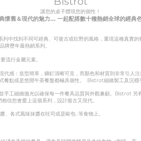
Bistrot
讓您的桌子體現您的個性！
典懷舊＆現代的魅力... 一起配搭數十種
熱銷全球的經典
t 系列中找到不同可經典、
可
復古或狂野的風格，重現這種真實的
系列為品牌歷年最熱銷系列。
最重要流行金屬元素。
現代感：造型簡單，鉚釘清晰可見，而顏色和材質則非常引人注
正式餐點或是悠閒午茶餐盤都極具個性。
Bistrot細緻製工及
手工細緻拋光以確保每一件餐具品質與外觀兼顧。Bistrot 
我們相信您會愛上這個系列，設計復古又現代。
醬、各式風味抹醬在吐司或是歐包...等食物上。