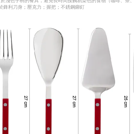
對於淺色手柄的餐具，避免長時間接觸易染色的食物（咖啡、茶
鋼用於鋒利刀身
；壓克力
；握把
；
不銹鋼鉚釘