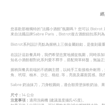
經
您喜歡那種獨特的“法國小酒館”氛圍嗎？ 您可以 Bistro
來自法國品牌Sabre Paris ，Bistrot復古酒館鈕扣
Bistrot系列設計亮點為握柄上三個金屬鈕釦，是復刻
在設計這款餐具時，我們希望忠實地捕捉氛圍，同時添加
知名小酒館都對此系列愛不釋手，搭配簡單杯盤，無論
握柄與餐具前端的不銹鋼主體，以純手工銜接格外耐用，並
角、玳瑁、柚木、沙丘、格紋...等，亮面及霧面質感。
Sabre 奶油抹刀，刀身較圓鈍，適合順滑塗抹軟奶油、果
尺寸：
14 公分
注意事項：
適
用洗碗機 (建議溫度攝氏45度)。