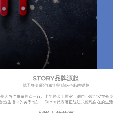
STORY品牌源起
賦予餐桌優雅細緻 與 繽紛色彩的樂趣
從出生就知道長大會從事餐具這一行。出生於金工世家，他自小就沉浸
創造生活中的美學感知。 Sabre代表著正統法式優雅自在的生