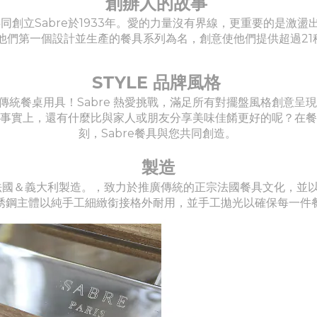
創辦人的故事
花，共同創立Sabre於1933年。愛的力量沒有界線，更重要的是
 是以他們第一個設計並生產的餐具系列為名，創意使他們提供超過2
STYLE 品牌風格
傳統餐桌用具！Sabre 熱愛挑戰，滿足所有對擺盤風格創意呈
間！事實上，還有什麼比與家人或朋友分享美味佳餚更好的呢？在
刻，Sabre餐具與您共同創造。
製造
ris，法國＆義大利製造。，致力於推廣傳統的正宗法國餐具文化，
銹鋼主體以純手工細緻銜接格外耐用，並手工拋光以確保每一件