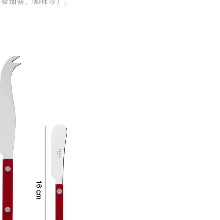
、番茄醬
、咖哩
等）。