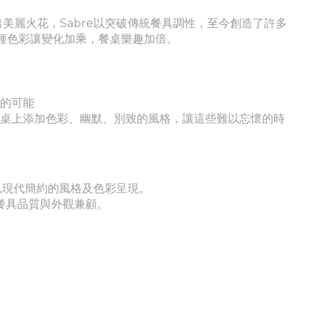
激盪出美麗火花，Sabre以突破傳統餐具調性，至今創造了許多
1種色彩讓變化加乘，餐桌樂趣加倍。
現的可能
餐桌上添加色彩、幽默、別致的風格，讓這些難以忘懷的時
並以現代簡約的風格及色彩呈現。
餐具品質與外觀兼顧。