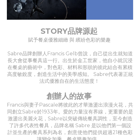
STORY品牌源起
賦予餐桌優雅細緻 與 繽紛色彩的樂趣
Sabre品牌創辦人Francis Gelb曾說，自己從出生就知道
長大會從事餐具這一行。出生於金工世家，他自小就沉浸
在餐桌的藝術中，對色彩、材料和形狀的彼此結合有累積
高度敏銳度，創造生活中的美學感知。 Sabre代表著正統
法式優雅自在的生活態度！
創辦人的故事
Francis與妻子Pascale將彼此的才華激盪出浪漫火花，共
同創立Sabre於1933年。愛的力量沒有界線，更重要的是
激盪出美麗火花，Sabre以突破傳統餐具調性，至今創造
了許多代表性餐具，品牌名稱 Sabre 是以他們第一個設
計並生產的餐具系列為名，創意使他們提供超過21種色彩
讓變化加乘，餐桌樂趣加倍。