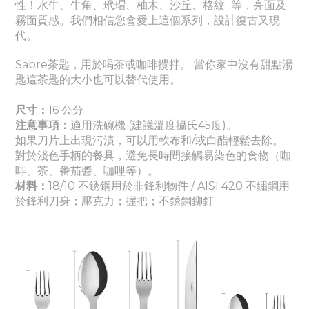
性！水牛、牛角、玳瑁、柚木、沙丘、格紋...等，亮面及
霧面質感。我們相信您會愛上這個系列，設計復古又現
代。
Sabre茶匙，用於喝茶或咖啡攪拌。 當你家中沒有甜點湯
匙這茶匙的大小也可以替代使用。
尺寸：
16 公分
注意事項：
適
用洗碗機 (建議溫度攝氏45度)。
如果刀片上出現污漬，可以用軟布和/或白醋輕鬆去除。
對於淺色手柄的餐具，避免長時間接觸易染色的食物（咖
啡、茶、番茄醬
、咖哩
等）。
材料：
18/10 不銹鋼用於非鋒利物件 / AISI 420 不鏽鋼用
於鋒利刀身
；壓克力
；握把
；
不銹鋼鉚釘