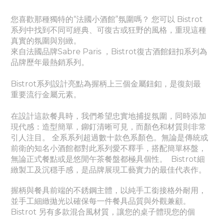
您喜歡那種獨特的“法國小酒館”氛圍嗎？ 您可以 Bistrot
系列中找到不同可經典、
可
復古或狂野的風格，重現這種
真實的氛圍與別緻。
來自法國品牌Sabre Paris ，Bistrot復古酒館鈕扣系列為
品牌歷年最熱銷系列。
Bistrot系列設計亮點為握柄上三個金屬鈕釦，是復刻最
重要流行金屬元素。
在設計這款餐具時，我們希望忠實地捕捉氛圍，同時添加
現代感：造型簡單，鉚釘清晰可見，而顏色和材質則非常
引人注目。 全系系列超過數十款色系顏色。無論是傳統或
前衛的知名小酒館都對此系列愛不釋手，搭配簡單杯盤，
無論正式餐點或是悠閒午茶餐盤都極具個性。
Bistrot細
緻製工及沉穩手感，是品牌展現工藝實力的最佳代表作。
握柄與餐具前端的不銹鋼主體，以純手工銜接格外耐用，
並手工細緻拋光以確保每一件餐具品質與外觀兼顧。
Bistrot 另有多款混合風材質，讓您的桌子體現您的個