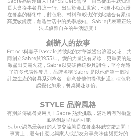
Sabre品牌創辦人Francis Gelb曾說，自己從出生就知道
長大會從事餐具這一行。出生於金工世家，他自小就沉浸
在餐桌的藝術中，對色彩、材料和形狀的彼此結合有累積
高度敏銳度，創造生活中的美學感知。 Sabre代表著正統
法式優雅自在的生活態度！
創辦人的故事
Francis與妻子Pascale將彼此的才華激盪出浪漫火花，共
同創立Sabre於1933年。愛的力量沒有界線，更重要的是
激盪出美麗火花，Sabre以突破傳統餐具調性，至今創造
了許多代表性餐具，品牌名稱 Sabre 是以他們第一個設
計並生產的餐具系列為名，創意使他們提供超過21種色彩
讓變化加乘，餐桌樂趣加倍。
STYLE 品牌風格
有別於傳統餐桌用具！Sabre 熱愛挑戰，滿足所有對擺盤
風格創意呈現的可能
Sabre認為最美好的人際交流就是在餐桌杯觥交錯之間！
事實上，還有什麼比與家人或朋友分享美味佳餚更好的