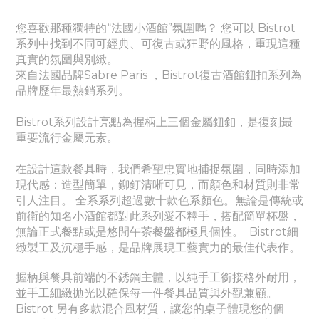
您喜歡那種獨特的“法國小酒館”氛圍嗎？ 您可以 Bistrot
系列中找到不同可經典、
可
復古或狂野的風格，重現這種
真實的氛圍與別緻。
來自法國品牌Sabre Paris ，Bistrot復古酒館鈕扣系列為
品牌歷年最熱銷系列。
Bistrot系列設計亮點為握柄上三個金屬鈕釦，是復刻最
重要流行金屬元素。
在設計這款餐具時，我們希望忠實地捕捉氛圍，同時添加
現代感：造型簡單，鉚釘清晰可見，而顏色和材質則非常
引人注目。 全系系列超過數十款色系顏色。無論是傳統或
前衛的知名小酒館都對此系列愛不釋手，搭配簡單杯盤，
無論正式餐點或是悠閒午茶餐盤都極具個性。
Bistrot細
緻製工及沉穩手感，是品牌展現工藝實力的最佳代表作。
握柄與餐具前端的不銹鋼主體，以純手工銜接格外耐用，
並手工細緻拋光以確保每一件餐具品質與外觀兼顧。
Bistrot 另有多款混合風材質，讓您的桌子體現您的個