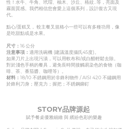
性！水牛、牛角、玳瑁、柚木、沙丘、格紋...等，亮面及
霧面質感。我們相信您會愛上這個系列，設計復古又現
代。
點心/蛋糕叉， 較主餐叉規格小一些可以有多種功用，像
是吃甜點或是水果。
尺寸：
16 公分
注意事項：
適
用洗碗機 (建議溫度攝氏45度)。
如果刀片上出現污漬，可以用軟布和/或白醋輕鬆去除。
對於淺色手柄的餐具，避免長時間接觸易染色的食物（咖
啡、茶、番茄醬
、咖哩
等）。
材料：
18/10 不銹鋼用於非鋒利物件 / AISI 420 不鏽鋼用
於鋒利刀身
；壓克力
；握把
；
不銹鋼鉚釘
STORY品牌源起
賦予餐桌優雅細緻 與 繽紛色彩的樂趣