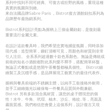
系列中找到不同可經典、
可
復古或狂野的風格，重現這種
真實的氛圍與別緻。
來自法國品牌Sabre Paris ，Bistrot復古酒館鈕扣系列為
品牌歷年最熱銷系列。
Bistrot系列設計亮點為握柄上三個金屬鈕釦，是復刻最
重要流行金屬元素。
在設計這款餐具時，我們希望忠實地捕捉氛圍，同時添加
現代感：造型簡單，鉚釘清晰可見，而顏色和材質則非常
引人注目。 全系系列超過數十款色系顏色。無論是傳統或
前衛的知名小酒館都對此系列愛不釋手，搭配簡單杯盤，
無論正式餐點或是悠閒午茶餐盤都極具個性。
Bistrot細
緻製工及沉穩手感，是品牌展現工藝實力的最佳代表作。
握柄與餐具前端的不銹鋼主體，以純手工銜接格外耐用，
並手工細緻拋光以確保每一件餐具品質與外觀兼顧。
Bistrot 另有多款混合風材質，讓您的桌子體現您的個
性！水牛、牛角、玳瑁、柚木、沙丘、格紋...等，亮面及
霧面質感。我們相信您會愛上這個系列，設計復古又現