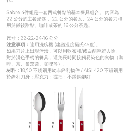
代。
Sabre 4件組是一套西式餐點的基本餐具組合。 內容為
22 公分的主餐湯匙 、22 公分的餐叉、24 公分的餐刀和
用於飯後甜點、咖啡或茶的 16 公分茶匙。
尺寸：
22-22-24-16 公分
注意事項：
適
用洗碗機 (建議溫度攝氏45度)。
如果刀片上出現污漬，可以用軟布和/或白醋輕鬆去除。
對於淺色手柄的餐具，避免長時間接觸易染色的食物（咖
啡、茶、番茄醬
、咖哩
等）。
材料：
18/10 不銹鋼用於非鋒利物件 / AISI 420 不鏽鋼用
於鋒利刀身
；壓克力
；握把
；
不銹鋼鉚釘