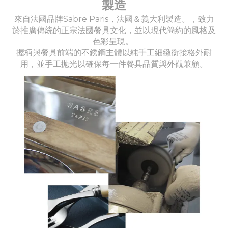
製造
來自法國品牌Sabre Paris，法國＆義大利製造。，致力
於推廣傳統的正宗法國餐具文化，並以現代簡約的風格及
色彩呈現。
握柄與餐具前端的不銹鋼主體以純手工細緻銜接格外耐
用，並手工拋光以確保每一件餐具品質與外觀兼顧。