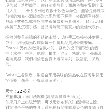
現代感：造型簡單，鉚釘清晰可見，而顏色和材質則非常
引人注目。 全系系列超過數十款色系顏色。無論是傳統或
前衛的知名小酒館都對此系列愛不釋手，搭配簡單杯盤，
無論正式餐點或是悠閒午茶餐盤都極具個性。
Bistrot細
緻製工及沉穩手感，是品牌展現工藝實力的最佳代表作。
握柄與餐具前端的不銹鋼主體，以純手工銜接格外耐用，
並手工細緻拋光以確保每一件餐具品質與外觀兼顧。
Bistrot 另有多款混合風材質，讓您的桌子體現您的個
性！水牛、牛角、玳瑁、柚木、沙丘、格紋...等，亮面及
霧面質感。我們相信您會愛上這個系列，設計復古又現
代。
Sabre主餐湯匙，常適合享用美味的湯品或在西餐常見用
於侍餐，像是：小塊蔬菜＆湯汁。
尺寸：
22
公分
注意事項：
適
用洗碗機 (建議溫度攝氏45度)。
如果刀片上出現污漬，可以用軟布和/或白醋輕鬆去除。
對於淺色手柄的餐具，避免長時間接觸易染色的食物（咖