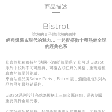
商品描述
Bistrot
讓您的桌子體現您的個性！
經典懷舊＆現代的魅力... 一起配搭數十種
熱銷全球
的經典
色系
您喜歡那種獨特的“法國小酒館”氛圍嗎？ 您可以 Bistrot
系列中找到不同可經典、
可
復古或狂野的風格，重現這種
真實的氛圍與別緻。
來自法國品牌Sabre Paris ，Bistrot復古酒館鈕扣系列為
品牌歷年最熱銷系列。
Bistrot系列設計亮點為握柄上三個金屬鈕釦，是復刻最
重要流行金屬元素。
在設計這款餐具時，我們希望忠實地捕捉氛圍，同時添加