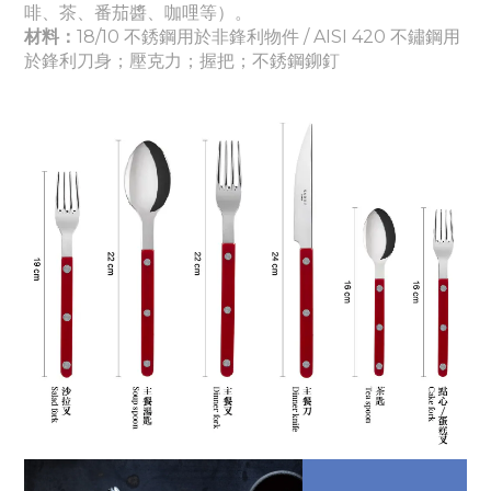
啡、茶、番茄醬
、咖哩
等）。
材料：
18/10 不銹鋼用於非鋒利物件 / AISI 420 不鏽鋼用
於鋒利刀身
；壓克力
；握把
；
不銹鋼鉚釘