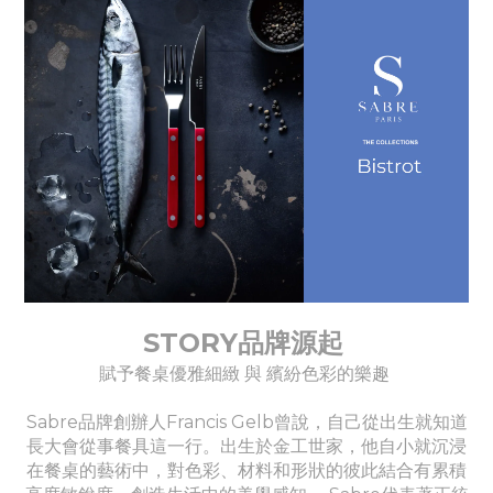
STORY品牌源起
賦予餐桌優雅細緻 與 繽紛色彩的樂趣
Sabre品牌創辦人Francis Gelb曾說，自己從出生就知道
長大會從事餐具這一行。出生於金工世家，他自小就沉浸
在餐桌的藝術中，對色彩、材料和形狀的彼此結合有累積