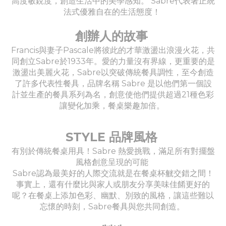
高度敏銳度，創造生活中的美學感知。 Sabre代表著正統
法式優雅自在的生活態度！
創辦人的故事
Francis與妻子Pascale將彼此的才華激盪出浪漫火花，共
同創立Sabre於1933年。愛的力量沒有界線，更重要的是
激盪出美麗火花，Sabre以突破傳統餐具調性，至今創造
了許多代表性餐具，品牌名稱 Sabre 是以他們第一個設
計並生產的餐具系列為名，創意使他們提供超過21種色彩
讓變化加乘，餐桌樂趣加倍。
STYLE 品牌風格
有別於傳統餐桌用具！Sabre 熱愛挑戰，滿足所有對擺盤
風格創意呈現的可能
Sabre認為最美好的人際交流就是在餐桌杯觥交錯之間！
事實上，還有什麼比與家人或朋友分享美味佳餚更好的
呢？在餐桌上添加色彩、幽默、別致的風格，讓這些難以
忘懷的時刻，Sabre餐具與您共同創造。