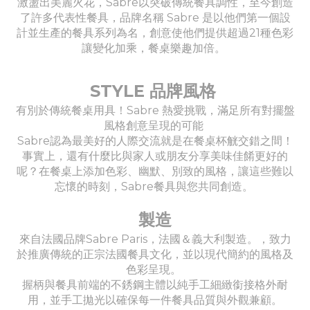
激盪出美麗火花，Sabre以突破傳統餐具調性，至今創造
了許多代表性餐具，品牌名稱 Sabre 是以他們第一個設
計並生產的餐具系列為名，創意使他們提供超過21種色彩
讓變化加乘，餐桌樂趣加倍。
STYLE 品牌風格
有別於傳統餐桌用具！Sabre 熱愛挑戰，滿足所有對擺盤
風格創意呈現的可能
Sabre認為最美好的人際交流就是在餐桌杯觥交錯之間！
事實上，還有什麼比與家人或朋友分享美味佳餚更好的
呢？在餐桌上添加色彩、幽默、別致的風格，讓這些難以
忘懷的時刻，Sabre餐具與您共同創造。
製造
來自法國品牌Sabre Paris，法國＆義大利製造。，致力
於推廣傳統的正宗法國餐具文化，並以現代簡約的風格及
色彩呈現。
握柄與餐具前端的不銹鋼主體以純手工細緻銜接格外耐
用，並手工拋光以確保每一件餐具品質與外觀兼顧。