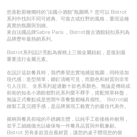
您喜歡那種獨特的“法國小酒館”氛圍嗎？ 您可以 Bistrot
系列中找到不同可經典、
可
復古或狂野的風格，重現這種
真實的氛圍與別緻。
來自法國品牌Sabre Paris ，Bistrot復古酒館鈕扣系列為
品牌歷年最熱銷系列。
Bistrot系列設計亮點為握柄上三個金屬鈕釦，是復刻最
重要流行金屬元素。
在設計這款餐具時，我們希望忠實地捕捉氛圍，同時添加
現代感：造型簡單，鉚釘清晰可見，而顏色和材質則非常
引人注目。 全系系列超過數十款色系顏色。無論是傳統或
前衛的知名小酒館都對此系列愛不釋手，搭配簡單杯盤，
無論正式餐點或是悠閒午茶餐盤都極具個性。
Bistrot細
緻製工及沉穩手感，是品牌展現工藝實力的最佳代表作。
握柄與餐具前端的不銹鋼主體，以純手工銜接格外耐用，
並手工細緻拋光以確保每一件餐具品質與外觀兼顧。
Bistrot 另有多款混合風材質，讓您的桌子體現您的個