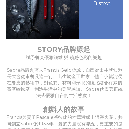
STORY品牌源起
賦予餐桌優雅細緻 與 繽紛色彩的樂趣
Sabre品牌創辦人Francis Gelb曾說，自己從出生就知道
長大會從事餐具這一行。出生於金工世家，他自小就沉浸
在餐桌的藝術中，對色彩、材料和形狀的彼此結合有累積
高度敏銳度，創造生活中的美學感知。 Sabre代表著正統
法式優雅自在的生活態度！
創辦人的故事
Francis與妻子Pascale將彼此的才華激盪出浪漫火花，共
同創立Sabre於1933年。愛的力量沒有界線，更重要的是