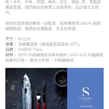
性！水牛、牛角、玳瑁、柚木、沙丘、格紋...等，亮面及
霧面質感。我們相信您會愛上這個系列，設計復古又現
代。
與你所選擇過的餐具一起配搭，或單獨使用 Sabre 易開
罐開瓶器。適用於金屬瓶蓋，常見於啤酒。
尺寸：
16 公分
保養：
洗碗機適用（建議最高溫度為 55°C）
品牌：
SABRE Paris
材料：
18/10 不銹鋼用於非鋒利物件 / AISI 420 不鏽鋼用
於鋒利刀身； 壓克力手柄； 不銹鋼接頭