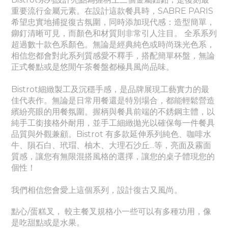
重要流行金屬元素。
在設計這款餐具時，SABRE PARIS
希望忠實地捕捉復古氛圍，同時添加現代感：造型簡單，
鉚釘清晰可見，而顏色和材質則非常引人注目。 全系系列
超過數十款色系顏色。無論是經典純色或時尚珠光色系，
相信您都會對此系列質感愛不釋手，搭配簡單杯盤，無論
正式餐點或是悠閒午茶餐盤都極具風尚品味。
Bistrot細緻製工及沉穩手感，是品牌展現工藝實力的最
佳代表作。
無論是日常用餐還是特別場合，都能輕鬆營造
繽紛亮眼的用餐氛圍。
握柄與餐具前端的不銹鋼主體，以
純手工銜接格外耐用，並手工細緻拋光以確保每一件餐具
品質與外觀兼顧。Bistrot 有多款延伸系列
純色
、
咖啡水
牛、隕石白、玳瑁、柚木、大理石沙丘...等，亮面及霧面
質感
，讓您有無限混搭風格的選擇，讓您的桌子體現您的
個性！
我們相信您會愛上這個系列，設計復古又風尚。
點心/蛋糕叉， 較主餐叉規格小一些可以有多種功用，像
是吃甜點或是水果。