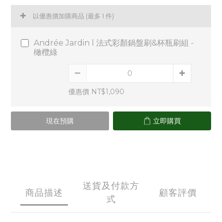
以優惠價加購商品
(最多 1 件)
Andrée Jardin l 法式彩顏鍋盤刷&杯瓶刷組 -
橄欖綠
優惠價 NT$1,090
現在預購
立即購買
送貨及付款方
商品描述
顧客評價
式