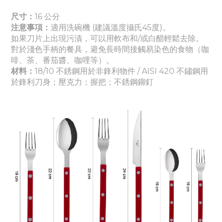
尺寸：
16 公分
注意事項：
適
用洗碗機 (建議溫度攝氏45度)。
如果刀片上出現污漬，可以用軟布和/或白醋輕鬆去除。
對於淺色手柄的餐具，避免長時間接觸易染色的食物（咖
啡、茶、番茄醬
、咖哩
等）。
材料：
18/10 不銹鋼用於非鋒利物件 / AISI 420 不鏽鋼用
於鋒利刀身
；壓克力
；握把
；
不銹鋼鉚釘