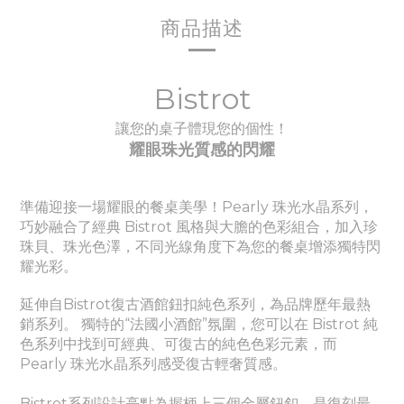
商品描述
Bistrot
讓您的桌子體現您的個性！
耀眼珠光質感的閃耀
準備迎接一場耀眼的餐桌美學！Pearly
珠光水晶
系列，
巧妙融合了經典 Bistrot 風格與大膽的色彩組合，加入珍
珠貝、珠光色澤，不同光線角度下為您的餐桌增添獨特閃
耀光彩。
延伸自Bistrot復古酒館鈕扣純色系列，為品牌歷年最熱
銷系列。
獨特的“法國小酒館”氛圍，您可以在 Bistrot 純
色系列中找到可經典、
可
復古的純色色彩元素，而
Pearly
珠光水晶
系列感受
復古輕奢質感。
Bistrot系列設計亮點為握柄上三個金屬鈕釦，是復刻最