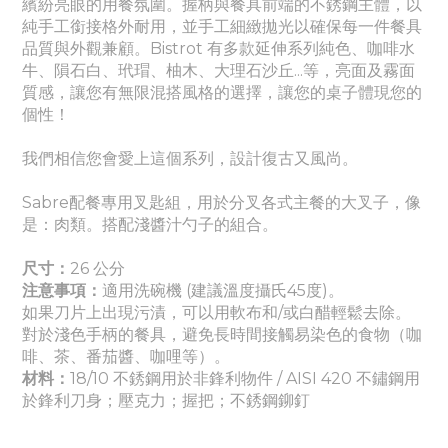
繽紛亮眼的用餐氛圍。
握柄與餐具前端的不銹鋼主體，以
純手工銜接格外耐用，並手工細緻拋光以確保每一件餐具
品質與外觀兼顧。Bistrot 有多款延伸系列
純色
、
咖啡水
牛、隕石白、玳瑁、柚木、大理石沙丘...等，亮面及霧面
質感
，讓您有無限混搭風格的選擇，讓您的桌子體現您的
個性！
我們相信您會愛上這個系列，設計復古又風尚。
Sabre配餐專用叉匙組，用於分叉各式主餐的大叉子，像
是：肉類。搭配淺醬汁勺子的組合。
尺寸：
26 公分
注意事項：
適
用洗碗機 (建議溫度攝氏45度)。
如果刀片上出現污漬，可以用軟布和/或白醋輕鬆去除。
對於淺色手柄的餐具，避免長時間接觸易染色的食物（咖
啡、茶、番茄醬
、咖哩
等）。
材料：
18/10 不銹鋼用於非鋒利物件 / AISI 420 不鏽鋼用
於鋒利刀身
；壓克力
；握把
；
不銹鋼鉚釘