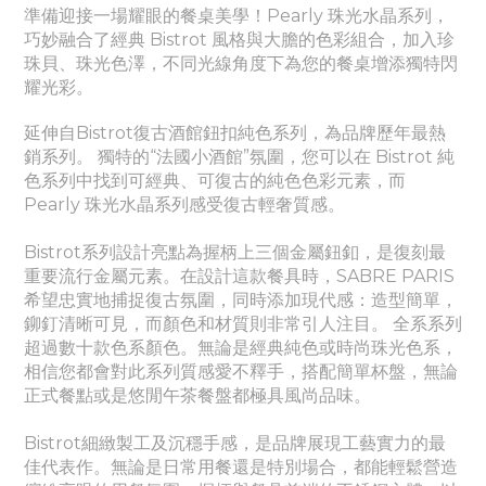
準備迎接一場耀眼的餐桌美學！Pearly
珠光水晶
系列，
巧妙融合了經典 Bistrot 風格與大膽的色彩組合，加入珍
珠貝、珠光色澤，不同光線角度下為您的餐桌增添獨特閃
耀光彩。
延伸自Bistrot復古酒館鈕扣純色系列，為品牌歷年最熱
銷系列。
獨特的“法國小酒館”氛圍，您可以在 Bistrot 純
色系列中找到可經典、
可
復古的純色色彩元素，而
Pearly
珠光水晶
系列感受
復古輕奢質感。
Bistrot系列設計亮點為握柄上三個金屬鈕釦，是復刻最
重要流行金屬元素。
在設計這款餐具時，SABRE PARIS
希望忠實地捕捉復古氛圍，同時添加現代感：造型簡單，
鉚釘清晰可見，而顏色和材質則非常引人注目。 全系系列
超過數十款色系顏色。無論是經典純色或時尚珠光色系，
相信您都會對此系列質感愛不釋手，搭配簡單杯盤，無論
正式餐點或是悠閒午茶餐盤都極具風尚品味。
Bistrot細緻製工及沉穩手感，是品牌展現工藝實力的最
佳代表作。
無論是日常用餐還是特別場合，都能輕鬆營造