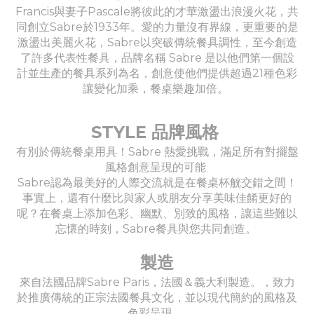
Francis與妻子Pascale將彼此的才華激盪出浪漫火花，共
同創立Sabre於1933年。愛的力量沒有界線，更重要的是
激盪出美麗火花，Sabre以突破傳統餐具調性，至今創造
了許多代表性餐具，品牌名稱 Sabre 是以他們第一個設
計並生產的餐具系列為名，創意使他們提供超過21種色彩
讓變化加乘，餐桌樂趣加倍。
STYLE 品牌風格
有別於傳統餐桌用具！Sabre 熱愛挑戰，滿足所有對擺盤
風格創意呈現的可能
Sabre認為最美好的人際交流就是在餐桌杯觥交錯之間！
事實上，還有什麼比與家人或朋友分享美味佳餚更好的
呢？在餐桌上添加色彩、幽默、別致的風格，讓這些難以
忘懷的時刻，Sabre餐具與您共同創造。
製造
來自法國品牌Sabre Paris，法國＆義大利製造。，致力
於推廣傳統的正宗法國餐具文化，並以現代簡約的風格及
色彩呈現。