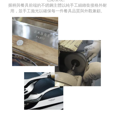
握柄與餐具前端的不銹鋼主體以純手工細緻銜接格外耐
用，並手工拋光以確保每一件餐具品質與外觀兼顧。