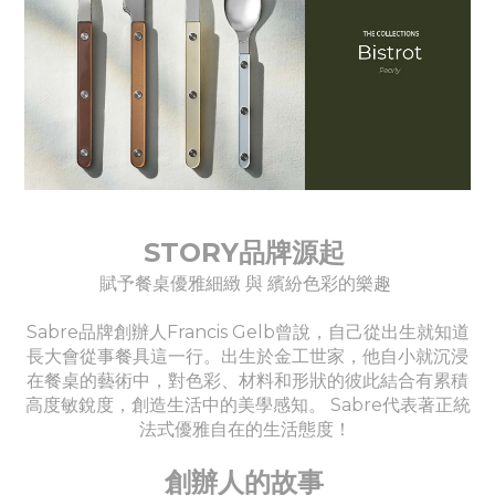
STORY品牌源起
賦予餐桌優雅細緻 與 繽紛色彩的樂趣
Sabre品牌創辦人Francis Gelb曾說，自己從出生就知道
長大會從事餐具這一行。出生於金工世家，他自小就沉浸
在餐桌的藝術中，對色彩、材料和形狀的彼此結合有累積
高度敏銳度，創造生活中的美學感知。 Sabre代表著正統
法式優雅自在的生活態度！
創辦人的故事