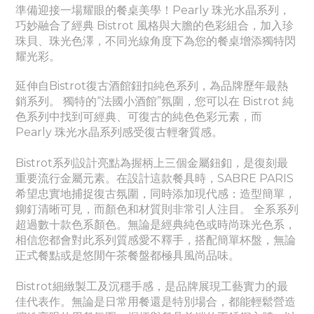
準備迎接一場耀眼的餐桌美學！Pearly
珠光水晶
系列，
巧妙融合了經典 Bistrot 風格與大膽的色彩組合，加入珍
珠貝、珠光色澤，不同光線角度下為您的餐桌增添獨特閃
耀光彩。
延伸自Bistrot復古酒館鈕扣純色系列，為品牌歷年最熱
銷系列。
獨特的“法國小酒館”氛圍，您可以在 Bistrot 純
色系列中找到可經典、
可
復古的純色色彩元素，而
Pearly
珠光水晶
系列感受
復古輕奢質感。
Bistrot系列設計亮點為握柄上三個金屬鈕釦，是復刻最
重要流行金屬元素。
在設計這款餐具時，SABRE PARIS
希望忠實地捕捉復古氛圍，同時添加現代感：造型簡單，
鉚釘清晰可見，而顏色和材質則非常引人注目。 全系系列
超過數十款色系顏色。無論是經典純色或時尚珠光色系，
相信您都會對此系列質感愛不釋手，搭配簡單杯盤，無論
正式餐點或是悠閒午茶餐盤都極具風尚品味。
Bistrot細緻製工及沉穩手感，是品牌展現工藝實力的最
佳代表作。
無論是日常用餐還是特別場合，都能輕鬆營造