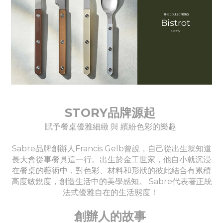
STORY品牌源起
賦予餐桌優雅細緻 與 繽紛色彩的樂趣
Sabre品牌創辦人Francis Gelb曾說，自己從出生就知道
長大會從事餐具這一行。出生於金工世家，他自小就沉浸
在餐桌的藝術中，對色彩、材料和形狀的彼此結合有累積
高度敏銳度，創造生活中的美學感知。 Sabre代表著正統
法式優雅自在的生活態度！
創辦人的故事