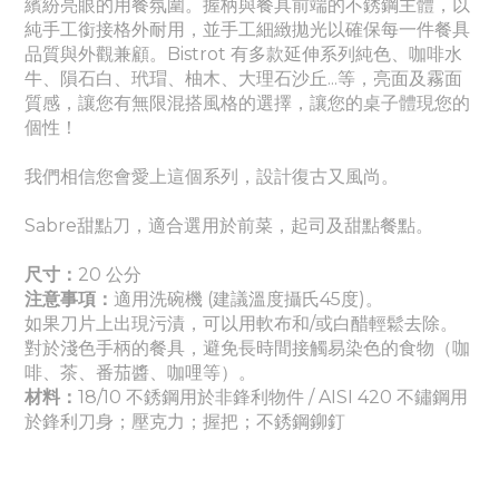
繽紛亮眼的用餐氛圍。
握柄與餐具前端的不銹鋼主體，以
純手工銜接格外耐用，並手工細緻拋光以確保每一件餐具
品質與外觀兼顧。Bistrot 有多款延伸系列
純色
、
咖啡水
牛、隕石白、玳瑁、柚木、大理石沙丘...等，亮面及霧面
質感
，讓您有無限混搭風格的選擇，讓您的桌子體現您的
個性！
我們相信您會愛上這個系列，設計復古又風尚。
Sabre甜點刀，適合選用於前菜，起司及甜點餐點。
尺寸：
20
公分
注意事項：
適
用洗碗機 (建議溫度攝氏45度)。
如果刀片上出現污漬，可以用軟布和/或白醋輕鬆去除。
對於淺色手柄的餐具，避免長時間接觸易染色的食物（咖
啡、茶、番茄醬
、咖哩
等）。
材料：
18/10 不銹鋼用於非鋒利物件 / AISI 420 不鏽鋼用
於鋒利刀身
；壓克力
；握把
；
不銹鋼鉚釘