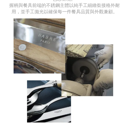
握柄與餐具前端的不銹鋼主體以純手工細緻銜接格外耐
用，並手工拋光以確保每一件餐具品質與外觀兼顧。