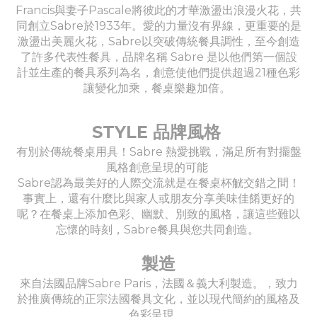
Francis與妻子Pascale將彼此的才華激盪出浪漫火花，共
同創立Sabre於1933年。愛的力量沒有界線，更重要的是
激盪出美麗火花，Sabre以突破傳統餐具調性，至今創造
了許多代表性餐具，品牌名稱 Sabre 是以他們第一個設
計並生產的餐具系列為名，創意使他們提供超過21種色彩
讓變化加乘，餐桌樂趣加倍。
STYLE 品牌風格
有別於傳統餐桌用具！Sabre 熱愛挑戰，滿足所有對擺盤
風格創意呈現的可能
Sabre認為最美好的人際交流就是在餐桌杯觥交錯之間！
事實上，還有什麼比與家人或朋友分享美味佳餚更好的
呢？在餐桌上添加色彩、幽默、別致的風格，讓這些難以
忘懷的時刻，Sabre餐具與您共同創造。
製造
來自法國品牌Sabre Paris，法國＆義大利製造。，致力
於推廣傳統的正宗法國餐具文化，並以現代簡約的風格及
色彩呈現。