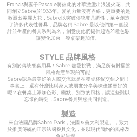
Francis與妻子Pascale將彼此的才華激盪出浪漫火花，共
同創立Sabre於1933年。愛的力量沒有界線，更重要的是
激盪出美麗火花，Sabre以突破傳統餐具調性，至今創造
了許多代表性餐具，品牌名稱 Sabre 是以他們第一個設
計並生產的餐具系列為名，創意使他們提供超過21種色彩
讓變化加乘，餐桌樂趣加倍。
STYLE 品牌風格
有別於傳統餐桌用具！Sabre 熱愛挑戰，滿足所有對擺盤
風格創意呈現的可能
Sabre認為最美好的人際交流就是在餐桌杯觥交錯之間！
事實上，還有什麼比與家人或朋友分享美味佳餚更好的
呢？在餐桌上添加色彩、幽默、別致的風格，讓這些難以
忘懷的時刻，Sabre餐具與您共同創造。
製造
來自法國品牌Sabre Paris，法國＆義大利製造。，致力
於推廣傳統的正宗法國餐具文化，並以現代簡約的風格及
色彩呈現。