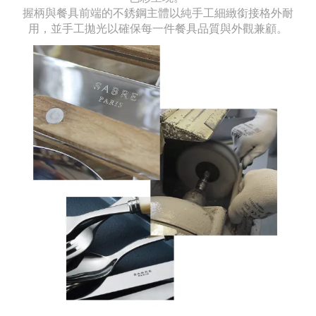
握柄與餐具前端的不銹鋼主體以純手工細緻銜接格外耐
用，並手工拋光以確保每一件餐具品質與外觀兼顧。