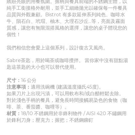
繽紛亮眼的用餐氛圍。
握柄與餐具前端的不銹鋼主體，以
純手工銜接格外耐用，並手工細緻拋光以確保每一件餐具
品質與外觀兼顧。Bistrot 有多款延伸系列
純色
、
咖啡水
牛、隕石白、玳瑁、柚木、大理石沙丘...等，亮面及霧面
質感
，讓您有無限混搭風格的選擇，讓您的桌子體現您的
個性！
我們相信您會愛上這個系列，設計復古又風尚。
Sabre茶匙，用於喝茶或咖啡攪拌。 當你家中沒有甜點湯
匙這茶匙的大小也可以替代使用。
尺寸：
16 公分
注意事項：
適
用洗碗機 (建議溫度攝氏45度)。
如果刀片上出現污漬，可以用軟布和/或白醋輕鬆去除。
對於淺色手柄的餐具，避免長時間接觸易染色的食物（咖
啡、茶、番茄醬
、咖哩
等）。
材質：
18/10 不銹鋼用於非鋒利物件 / AISI 420 不鏽鋼用
於鋒利刀身
；壓克力
；握把
；
不銹鋼鉚釘