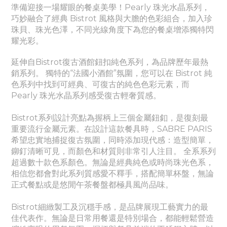
準備迎接一場耀眼的餐桌美學！Pearly
珠光水晶
系列，
巧妙融合了經典 Bistrot 風格與大膽的色彩組合，加入珍
珠貝、珠光色澤，不同光線角度下為您的餐桌增添獨特閃
耀光彩。
延伸自Bistrot復古酒館鈕扣純色系列，為品牌歷年最熱
銷系列。
獨特的“法國小酒館”氛圍，您可以在 Bistrot 純
色系列中找到可經典、
可
復古的純色色彩元素，而
Pearly
珠光水晶
系列感受
復古輕奢質感。
Bistrot系列設計亮點為握柄上三個金屬鈕釦，是復刻最
重要流行金屬元素。
在設計這款餐具時，SABRE PARIS
希望忠實地捕捉復古氛圍，同時添加現代感：造型簡單，
鉚釘清晰可見，而顏色和材質則非常引人注目。 全系系列
超過數十款色系顏色。無論是經典純色或時尚珠光色系，
相信您都會對此系列質感愛不釋手，搭配簡單杯盤，無論
正式餐點或是悠閒午茶餐盤都極具風尚品味。
Bistrot細緻製工及沉穩手感，是品牌展現工藝實力的最
佳代表作。
無論是日常用餐還是特別場合，都能輕鬆營造