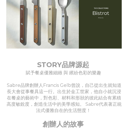
STORY品牌源起
賦予餐桌優雅細緻 與 繽紛色彩的樂趣
Sabre品牌創辦人Francis Gelb曾說，自己從出生就知道
長大會從事餐具這一行。出生於金工世家，他自小就沉浸
在餐桌的藝術中，對色彩、材料和形狀的彼此結合有累積
高度敏銳度，創造生活中的美學感知。 Sabre代表著正統
法式優雅自在的生活態度！
創辦人的故事