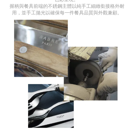
握柄與餐具前端的不銹鋼主體以純手工細緻銜接格外耐
用，並手工拋光以確保每一件餐具品質與外觀兼顧。