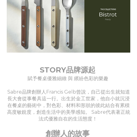
STORY品牌源起
賦予餐桌優雅細緻 與 繽紛色彩的樂趣
Sabre品牌創辦人Francis Gelb曾說，自己從出生就知道
長大會從事餐具這一行。出生於金工世家，他自小就沉浸
在餐桌的藝術中，對色彩、材料和形狀的彼此結合有累積
高度敏銳度，創造生活中的美學感知。 Sabre代表著正統
法式優雅自在的生活態度！
創辦人的故事