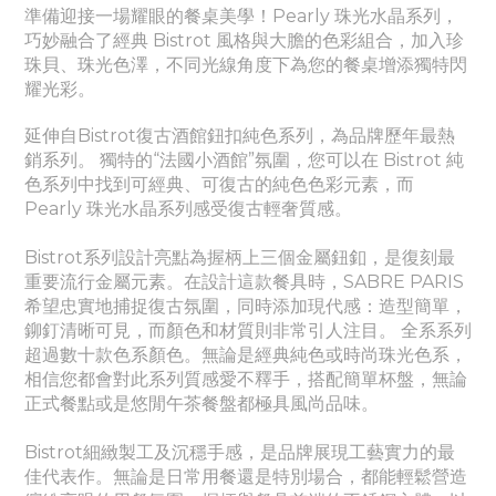
準備迎接一場耀眼的餐桌美學！Pearly
珠光水晶
系列，
巧妙融合了經典 Bistrot 風格與大膽的色彩組合，加入珍
珠貝、珠光色澤，不同光線角度下為您的餐桌增添獨特閃
耀光彩。
延伸自Bistrot復古酒館鈕扣純色系列，為品牌歷年最熱
銷系列。
獨特的“法國小酒館”氛圍，您可以在 Bistrot 純
色系列中找到可經典、
可
復古的純色色彩元素，而
Pearly
珠光水晶
系列感受
復古輕奢質感。
Bistrot系列設計亮點為握柄上三個金屬鈕釦，是復刻最
重要流行金屬元素。
在設計這款餐具時，SABRE PARIS
希望忠實地捕捉復古氛圍，同時添加現代感：造型簡單，
鉚釘清晰可見，而顏色和材質則非常引人注目。 全系系列
超過數十款色系顏色。無論是經典純色或時尚珠光色系，
相信您都會對此系列質感愛不釋手，搭配簡單杯盤，無論
正式餐點或是悠閒午茶餐盤都極具風尚品味。
Bistrot細緻製工及沉穩手感，是品牌展現工藝實力的最
佳代表作。
無論是日常用餐還是特別場合，都能輕鬆營造