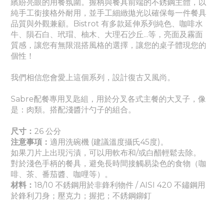
繽紛亮眼的用餐氛圍。
握柄與餐具前端的不銹鋼主體，以
純手工銜接格外耐用，並手工細緻拋光以確保每一件餐具
品質與外觀兼顧。Bistrot 有多款延伸系列
純色
、
咖啡水
牛、隕石白、玳瑁、柚木、大理石沙丘...等，亮面及霧面
質感
，讓您有無限混搭風格的選擇，讓您的桌子體現您的
個性！
我們相信您會愛上這個系列，設計復古又風尚。
Sabre配餐專用叉匙組，用於分叉各式主餐的大叉子，像
是：肉類。搭配淺醬汁勺子的組合。
尺寸：
26 公分
注意事項：
適
用洗碗機 (建議溫度攝氏45度)。
如果刀片上出現污漬，可以用軟布和/或白醋輕鬆去除。
對於淺色手柄的餐具，避免長時間接觸易染色的食物（咖
啡、茶、番茄醬
、咖哩
等）。
材料：
18/10 不銹鋼用於非鋒利物件 / AISI 420 不鏽鋼用
於鋒利刀身
；壓克力
；握把
；
不銹鋼鉚釘