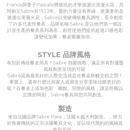
Francis與妻子Pascale將彼此的才華激盪出浪漫火花，共
同創立Sabre於1933年。愛的力量沒有界線，更重要的是
激盪出美麗火花，Sabre以突破傳統餐具調性，至今創造
了許多代表性餐具，品牌名稱 Sabre 是以他們第一個設
計並生產的餐具系列為名，創意使他們提供超過21種色彩
讓變化加乘，餐桌樂趣加倍。
STYLE 品牌風格
有別於傳統餐桌用具！Sabre 熱愛挑戰，滿足所有對擺盤
風格創意呈現的可能
Sabre認為最美好的人際交流就是在餐桌杯觥交錯之間！
事實上，還有什麼比與家人或朋友分享美味佳餚更好的
呢？在餐桌上添加色彩、幽默、別致的風格，讓這些難以
忘懷的時刻，Sabre餐具與您共同創造。
製造
來自法國品牌Sabre Paris，法國＆義大利製造。，致力
於推廣傳統的正宗法國餐具文化，並以現代簡約的風格及
色彩呈現。