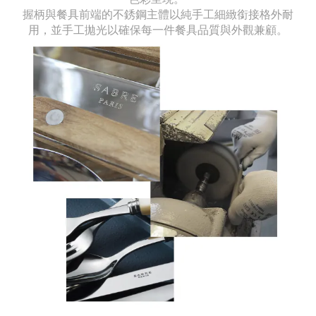
握柄與餐具前端的不銹鋼主體以純手工細緻銜接格外耐
用，並手工拋光以確保每一件餐具品質與外觀兼顧。