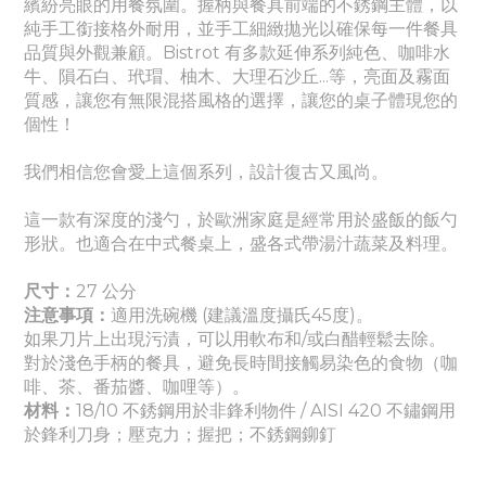
繽紛亮眼的用餐氛圍。
握柄與餐具前端的不銹鋼主體，以
純手工銜接格外耐用，並手工細緻拋光以確保每一件餐具
品質與外觀兼顧。Bistrot 有多款延伸系列
純色
、
咖啡水
牛、隕石白、玳瑁、柚木、大理石沙丘...等，亮面及霧面
質感
，讓您有無限混搭風格的選擇，讓您的桌子體現您的
個性！
我們相信您會愛上這個系列，設計復古又風尚。
這一款有深度的淺勺，於歐洲家庭是經常用於盛飯的飯勺
形狀。也適合在中式餐桌上，盛各式帶湯汁蔬菜及料理。
尺寸：
27 公分
注意事項：
適
用洗碗機 (建議溫度攝氏45度)。
如果刀片上出現污漬，可以用軟布和/或白醋輕鬆去除。
對於淺色手柄的餐具，避免長時間接觸易染色的食物（咖
啡、茶、番茄醬
、咖哩
等）。
材料：
18/10 不銹鋼用於非鋒利物件 / AISI 420 不鏽鋼用
於鋒利刀身
；壓克力
；握把
；
不銹鋼鉚釘