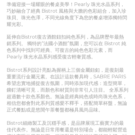
準備迎接一場耀眼的餐桌美學！Pearly
珠光水晶
系列，
巧妙融合了經典 Bistrot 風格與大膽的色彩組合，加入珍
珠貝、珠光色澤，不同光線角度下為您的餐桌增添獨特閃
耀光彩。
延伸自Bistrot復古酒館鈕扣純色系列，為品牌歷年最熱
銷系列。
獨特的“法國小酒館”氛圍，您可以在 Bistrot 純
色系列中找到可經典、
可
復古的純色色彩元素，而
Pearly
珠光水晶
系列感受
復古輕奢質感。
Bistrot系列設計亮點為握柄上三個金屬鈕釦，是復刻最
重要流行金屬元素。
在設計這款餐具時，SABRE PARIS
希望忠實地捕捉復古氛圍，同時添加現代感：造型簡單，
鉚釘清晰可見，而顏色和材質則非常引人注目。 全系系列
超過數十款色系顏色。無論是經典純色或時尚珠光色系，
相信您都會對此系列質感愛不釋手，搭配簡單杯盤，無論
正式餐點或是悠閒午茶餐盤都極具風尚品味。
Bistrot細緻製工及沉穩手感，是品牌展現工藝實力的最
佳代表作。
無論是日常用餐還是特別場合，都能輕鬆營造