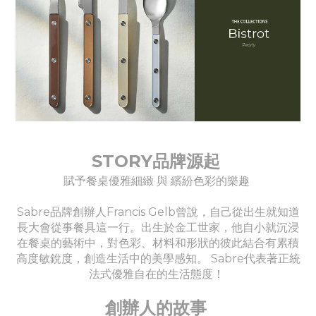
STORY品牌源起
賦予餐桌優雅細緻 與 繽紛色彩的樂趣
Sabre品牌創辦人Francis Gelb曾說，自己從出生就知道
長大會從事餐具這一行。出生於金工世家，他自小就沉浸
在餐桌的藝術中，對色彩、材料和形狀的彼此結合有累積
高度敏銳度，創造生活中的美學感知。 Sabre代表著正統
法式優雅自在的生活態度！
創辦人的故事