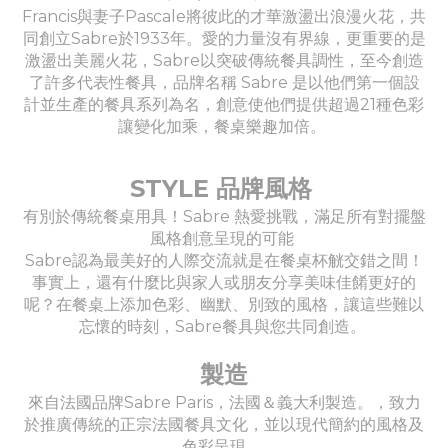
Francis與妻子Pascale將彼此的才華激盪出浪漫火花，共
同創立Sabre於1933年。愛的力量沒有界線，更重要的是
激盪出美麗火花，Sabre以突破傳統餐具調性，至今創造
了許多代表性餐具，品牌名稱 Sabre 是以他們第一個設
計並生產的餐具系列為名，創意使他們提供超過21種色彩
讓變化加乘，餐桌樂趣加倍。
STYLE 品牌風格
有別於傳統餐桌用具！Sabre 熱愛挑戰，滿足所有對擺盤
風格創意呈現的可能
Sabre認為最美好的人際交流就是在餐桌杯觥交錯之間！
事實上，還有什麼比與家人或朋友分享美味佳餚更好的
呢？在餐桌上添加色彩、幽默、別致的風格，讓這些難以
忘懷的時刻，Sabre餐具與您共同創造。
製造
來自法國品牌Sabre Paris，法國＆義大利製造。，致力
於推廣傳統的正宗法國餐具文化，並以現代簡約的風格及
色彩呈現。