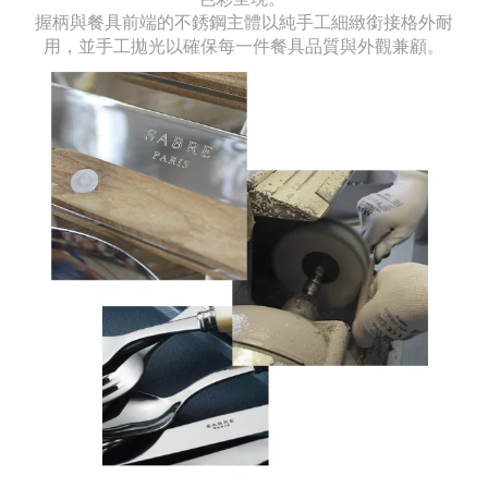
握柄與餐具前端的不銹鋼主體以純手工細緻銜接格外耐
用，並手工拋光以確保每一件餐具品質與外觀兼顧。