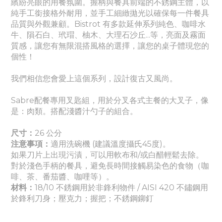
繽紛亮眼的用餐氛圍。
握柄與餐具前端的不銹鋼主體，以
純手工銜接格外耐用，並手工細緻拋光以確保每一件餐具
品質與外觀兼顧。Bistrot 有多款延伸系列
純色
、
咖啡水
牛、隕石白、玳瑁、柚木、大理石沙丘...等，亮面及霧面
質感
，讓您有無限混搭風格的選擇，讓您的桌子體現您的
個性！
我們相信您會愛上這個系列，設計復古又風尚。
Sabre配餐專用叉匙組，用於分叉各式主餐的大叉子，像
是：肉類。搭配淺醬汁勺子的組合。
尺寸：
26 公分
注意事項：
適
用洗碗機 (建議溫度攝氏45度)。
如果刀片上出現污漬，可以用軟布和/或白醋輕鬆去除。
對於淺色手柄的餐具，避免長時間接觸易染色的食物（咖
啡、茶、番茄醬
、咖哩
等）。
材料：
18/10 不銹鋼用於非鋒利物件 / AISI 420 不鏽鋼用
於鋒利刀身
；壓克力
；握把
；
不銹鋼鉚釘