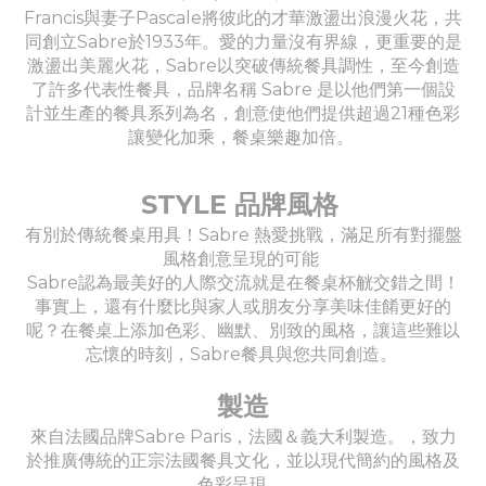
Francis與妻子Pascale將彼此的才華激盪出浪漫火花，共
同創立Sabre於1933年。愛的力量沒有界線，更重要的是
激盪出美麗火花，Sabre以突破傳統餐具調性，至今創造
了許多代表性餐具，品牌名稱 Sabre 是以他們第一個設
計並生產的餐具系列為名，創意使他們提供超過21種色彩
讓變化加乘，餐桌樂趣加倍。
STYLE 品牌風格
有別於傳統餐桌用具！Sabre 熱愛挑戰，滿足所有對擺盤
風格創意呈現的可能
Sabre認為最美好的人際交流就是在餐桌杯觥交錯之間！
事實上，還有什麼比與家人或朋友分享美味佳餚更好的
呢？在餐桌上添加色彩、幽默、別致的風格，讓這些難以
忘懷的時刻，Sabre餐具與您共同創造。
製造
來自法國品牌Sabre Paris，法國＆義大利製造。，致力
於推廣傳統的正宗法國餐具文化，並以現代簡約的風格及
色彩呈現。