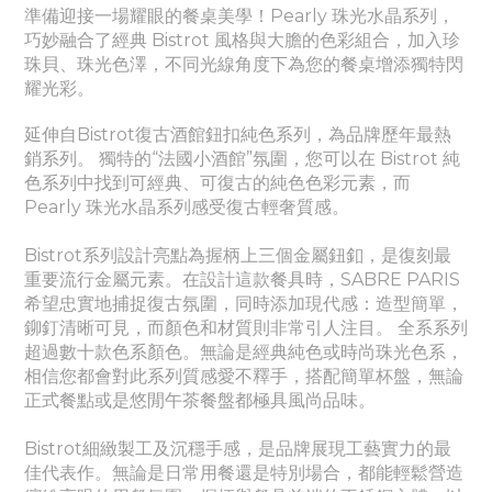
準備迎接一場耀眼的餐桌美學！Pearly
珠光水晶
系列，
巧妙融合了經典 Bistrot 風格與大膽的色彩組合，加入珍
珠貝、珠光色澤，不同光線角度下為您的餐桌增添獨特閃
耀光彩。
延伸自Bistrot復古酒館鈕扣純色系列，為品牌歷年最熱
銷系列。
獨特的“法國小酒館”氛圍，您可以在 Bistrot 純
色系列中找到可經典、
可
復古的純色色彩元素，而
Pearly
珠光水晶
系列感受
復古輕奢質感。
Bistrot系列設計亮點為握柄上三個金屬鈕釦，是復刻最
重要流行金屬元素。
在設計這款餐具時，SABRE PARIS
希望忠實地捕捉復古氛圍，同時添加現代感：造型簡單，
鉚釘清晰可見，而顏色和材質則非常引人注目。 全系系列
超過數十款色系顏色。無論是經典純色或時尚珠光色系，
相信您都會對此系列質感愛不釋手，搭配簡單杯盤，無論
正式餐點或是悠閒午茶餐盤都極具風尚品味。
Bistrot細緻製工及沉穩手感，是品牌展現工藝實力的最
佳代表作。
無論是日常用餐還是特別場合，都能輕鬆營造