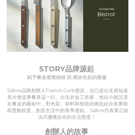
STORY品牌源起
賦予餐桌優雅細緻 與 繽紛色彩的樂趣
Sabre品牌創辦人Francis Gelb曾說，自己從出生就知道
長大會從事餐具這一行。出生於金工世家，他自小就沉浸
在餐桌的藝術中，對色彩、材料和形狀的彼此結合有累積
高度敏銳度，創造生活中的美學感知。 Sabre代表著正統
法式優雅自在的生活態度！
創辦人的故事