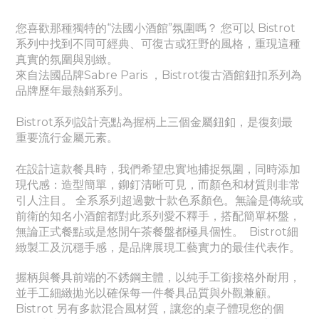
您喜歡那種獨特的“法國小酒館”氛圍嗎？ 您可以 Bistrot
系列中找到不同可經典、
可
復古或狂野的風格，重現這種
真實的氛圍與別緻。
來自法國品牌Sabre Paris ，Bistrot復古酒館鈕扣系列為
品牌歷年最熱銷系列。
Bistrot系列設計亮點為握柄上三個金屬鈕釦，是復刻最
重要流行金屬元素。
在設計這款餐具時，我們希望忠實地捕捉氛圍，同時添加
現代感：造型簡單，鉚釘清晰可見，而顏色和材質則非常
引人注目。 全系系列超過數十款色系顏色。無論是傳統或
前衛的知名小酒館都對此系列愛不釋手，搭配簡單杯盤，
無論正式餐點或是悠閒午茶餐盤都極具個性。
Bistrot細
緻製工及沉穩手感，是品牌展現工藝實力的最佳代表作。
握柄與餐具前端的不銹鋼主體，以純手工銜接格外耐用，
並手工細緻拋光以確保每一件餐具品質與外觀兼顧。
Bistrot 另有多款混合風材質，讓您的桌子體現您的個