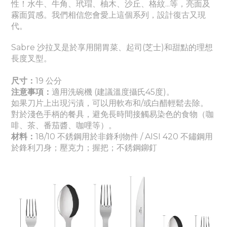
性！水牛、牛角、玳瑁、柚木、沙丘、格紋...等，亮面及
霧面質感。我們相信您會愛上這個系列，設計復古又現
代。
Sabre 沙拉叉是於享用開胃菜、起司(芝士)和甜點的理想
長度叉型。
尺寸：
19 公分
注意事項：
適
用洗碗機 (建議溫度攝氏45度)。
如果刀片上出現污漬，可以用軟布和/或白醋輕鬆去除。
對於淺色手柄的餐具，避免長時間接觸易染色的食物（咖
啡、茶、番茄醬
、咖哩
等）。
材料：
18/10 不銹鋼用於非鋒利物件 / AISI 420 不鏽鋼用
於鋒利刀身
；壓克力
；握把
；
不銹鋼鉚釘