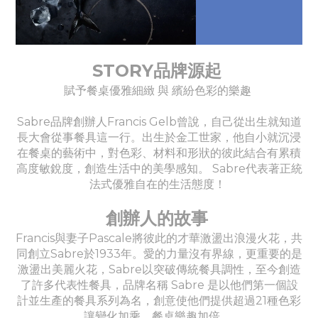
STORY品牌源起
賦予餐桌優雅細緻 與 繽紛色彩的樂趣
Sabre品牌創辦人Francis Gelb曾說，自己從出生就知道
長大會從事餐具這一行。出生於金工世家，他自小就沉浸
在餐桌的藝術中，對色彩、材料和形狀的彼此結合有累積
高度敏銳度，創造生活中的美學感知。 Sabre代表著正統
法式優雅自在的生活態度！
創辦人的故事
Francis與妻子Pascale將彼此的才華激盪出浪漫火花，共
同創立Sabre於1933年。愛的力量沒有界線，更重要的是
激盪出美麗火花，Sabre以突破傳統餐具調性，至今創造
了許多代表性餐具，品牌名稱 Sabre 是以他們第一個設
計並生產的餐具系列為名，創意使他們提供超過21種色彩
讓變化加乘，餐桌樂趣加倍。