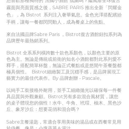
您喜歡那種獨特的“法國小酒館”氛圍嗎？
繼風靡全球復古
霧面與亮面質感之後，SABRE PARIS 推出全新「閃耀金
色」，為 Bistrot 系列注入奢華氣息。金色光澤搭配繽紛
手柄，讓每一餐都閃閃動人，成為餐桌上的焦點。
來自法國品牌Sabre Paris ，Bistrot復古酒館鈕扣系列為
品牌歷年最熱銷系列。
Bistrot 全系系列橫跨數十款色系顏色，以顏色主要的原
色為主。無論是傳統或前衛的知名小酒館都對此系列愛不
釋手，搭配簡單杯盤，無論正式餐點或是悠閒午茶餐盤都
極具個性。
Bistrot細緻製工及沉穩手感，是品牌展現工
藝實力的最佳代表作。By 品牌創辦 - Pascale。
以純手工銜接格外耐用，並手工細緻拋光以確保每一件餐
具品質與外觀兼顧。Bistrot另有多款混合風材質，讓您
的桌子體現您的個性！水牛、牛角、玳瑁、柚木、黑色沙
丘、象牙沙丘：想要花俏和混合嗎？
Sabre主餐湯匙，常適合享用美味的湯品或在西餐常見用
於侍餐，像是：小塊蔬菜＆湯汁。