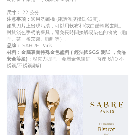
尺寸：
22
公分
注意事項：
適
用洗碗機 (建議溫度攝氏45度)。
如果刀片上出現污漬，可以用軟布和/或白醋輕鬆去除。
對於淺色手柄的餐具，避免長時間接觸易染色的食物（咖
啡、茶、番茄醬
、咖哩
等）。
品牌：
SABRE Paris
材料：金屬表面特殊金色塗料 ( 經法國SGS 測試 ，食品
安全等級)
；壓克力
握把
；金屬金色
鉚釘
；
內裡
18/10 不
銹鋼/不銹鋼鉚釘