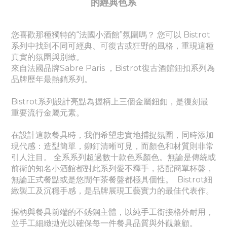
的經典
色系
您喜歡那種獨特的“法國小酒館”氛圍嗎？ 您可以 Bistrot
系列中找到不同可經典、
可
復古或狂野的風格，重現這種
真實的氛圍與別緻。
來自法國品牌Sabre Paris ，Bistrot復古酒館鈕扣系列為
品牌歷年最熱銷系列。
Bistrot系列設計亮點為握柄上三個金屬鈕釦，是復刻最
重要流行金屬元素。
在設計這款餐具時，我們希望忠實地捕捉氛圍，同時添加
現代感：造型簡單，鉚釘清晰可見，而顏色和材質則非常
引人注目。 全系系列超過數十款色系顏色。無論是傳統或
前衛的知名小酒館都對此系列愛不釋手，搭配簡單杯盤，
無論正式餐點或是悠閒午茶餐盤都極具個性。
Bistrot細
緻製工及沉穩手感，是品牌展現工藝實力的最佳代表作。
握柄與餐具前端的不銹鋼主體，以純手工銜接格外耐用，
並手工細緻拋光以確保每一件餐具品質與外觀兼顧。