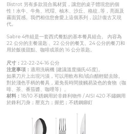
Bistrot 另有多款混合風材質，讓您的桌子體現您的個
性！水牛、牛角、玳瑁、柚木、沙丘、格紋...等，亮面及
霧面質感。我們相信您會愛上這個系列，設計復古又現
代。
Sabre 4件組是一套西式餐點的基本餐具組合。 內容為
22 公分的主餐湯匙 、22 公分的餐叉、24 公分的餐刀和
用於飯後甜點、咖啡或茶的 16 公分茶匙。
尺寸：
22-22-24-16 公分
注意事項：
適
用洗碗機 (建議溫度攝氏45度)。
如果刀片上出現污漬，可以用軟布和/或白醋輕鬆去除。
對於淺色手柄的餐具，避免長時間接觸易染色的食物（咖
啡、茶、番茄醬
、咖哩
等）。
材料：
18/10 不銹鋼用於非鋒利物件 / AISI 420 不鏽鋼用
於鋒利刀身
；壓克力
；握把
；
不銹鋼鉚釘