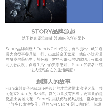
STORY品牌源起
賦予餐桌優雅細緻 與 繽紛色彩的樂趣
Sabre品牌創辦人Francis Gelb曾說，自己從出生就知道
長大會從事餐具這一行。出生於金工世家，他自小就沉浸
在餐桌的藝術中，對色彩、材料和形狀的彼此結合有累積
高度敏銳度，創造生活中的美學感知。 Sabre代表著正統
法式優雅自在的生活態度！
創辦人的故事
Francis與妻子Pascale將彼此的才華激盪出浪漫火花，共
同創立Sabre於1933年。愛的力量沒有界線，更重要的是
激盪出美麗火花，Sabre以突破傳統餐具調性，至今創造
了許多代表性餐具，品牌名稱 Sabre 是以他們第一個設