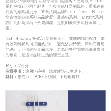
您喜歡那種獨特的“法國小酒館”氛圍嗎？ 您可以 Bistrot
系列中找到不同可經典、
可
復古或狂野的風格，重現這種
真實的氛圍與別緻。
來自法國品牌Sabre Paris ，Bistrot
復古酒館鈕扣系列為品牌歷年最熱銷系列。
Bistrot系列
設計亮點為握柄上金屬鈕釦，是復刻最重要流行金屬元
素。
Bistrot Sabre 筷架/刀架是餐桌不可或缺的精緻配件，能
有效隔離餐具與桌面或桌巾，避免沾染污漬。簡約而實用
的設計，不僅維持桌面潔淨，更為用餐空間增添細緻優雅
的氛圍，是追求品味生活的理想之選。
尺寸：
7
公分
注意事項：
適用洗碗機，溫度建議45度以下
。
材料：
壓克力、
18/10 不銹鋼
、
不銹鋼鉚釘