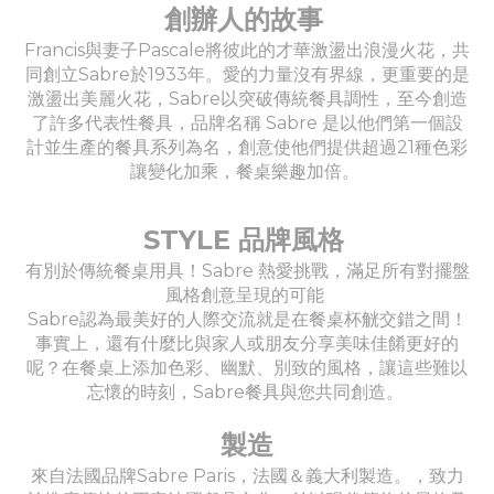
創辦人的故事
Francis與妻子Pascale將彼此的才華激盪出浪漫火花，共
同創立Sabre於1933年。愛的力量沒有界線，更重要的是
激盪出美麗火花，Sabre以突破傳統餐具調性，至今創造
了許多代表性餐具，品牌名稱 Sabre 是以他們第一個設
計並生產的餐具系列為名，創意使他們提供超過21種色彩
讓變化加乘，餐桌樂趣加倍。
STYLE 品牌風格
有別於傳統餐桌用具！Sabre 熱愛挑戰，滿足所有對擺盤
風格創意呈現的可能
Sabre認為最美好的人際交流就是在餐桌杯觥交錯之間！
事實上，還有什麼比與家人或朋友分享美味佳餚更好的
呢？在餐桌上添加色彩、幽默、別致的風格，讓這些難以
忘懷的時刻，Sabre餐具與您共同創造。
製造
來自法國品牌Sabre Paris，法國＆義大利製造。，致力