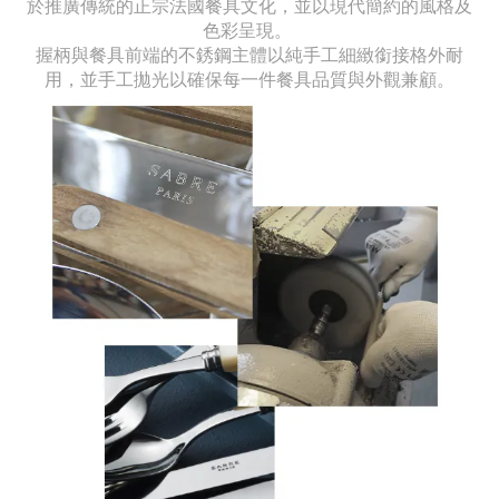
於推廣傳統的正宗法國餐具文化，並以現代簡約的風格及
色彩呈現。
握柄與餐具前端的不銹鋼主體以純手工細緻銜接格外耐
用，並手工拋光以確保每一件餐具品質與外觀兼顧。