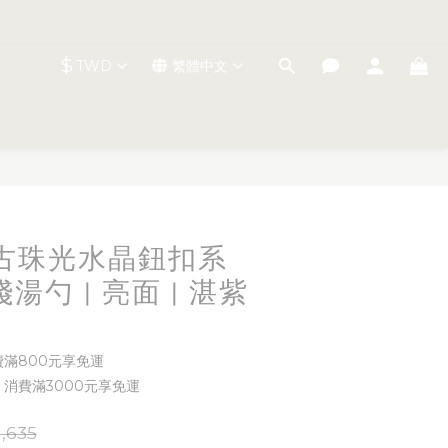
$
TWD
繁體中文
立即購買
t 復古珠光水晶鈕扣系
淺湯勺 | 亮面 | 湛紫
費滿800元享免運
 消費滿3000元享免運
,635