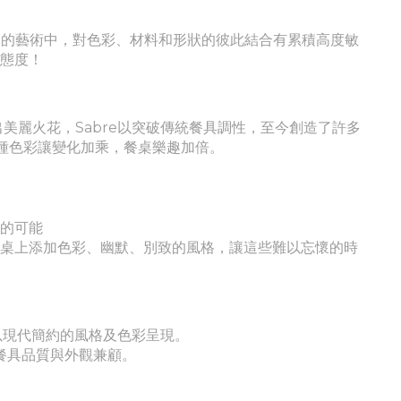
在餐桌的藝術中，對色彩、材料和形狀的彼此結合有累積高度敏
活態度！
激盪出美麗火花，Sabre以突破傳統餐具調性，至今創造了許多
1種色彩讓變化加乘，餐桌樂趣加倍。
現的可能
餐桌上添加色彩、幽默、別致的風格，讓這些難以忘懷的時
並以現代簡約的風格及色彩呈現。
餐具品質與外觀兼顧。