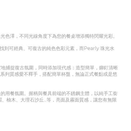
貝、珠光色澤，不同光線角度下為您的餐桌增添獨特閃耀光彩。
列中找到可經典、
可
復古的純色色彩元素，而
Pearly
珠光水
望忠實地捕捉復古氛圍，同時添加現代感：造型簡單，鉚釘清晰
此系列質感愛不釋手，搭配簡單杯盤，無論正式餐點或是悠
眼的用餐氛圍。
握柄與餐具前端的不銹鋼主體，以純手工銜
、柚木、大理石沙丘...等，亮面及霧面質感
，讓您有無限