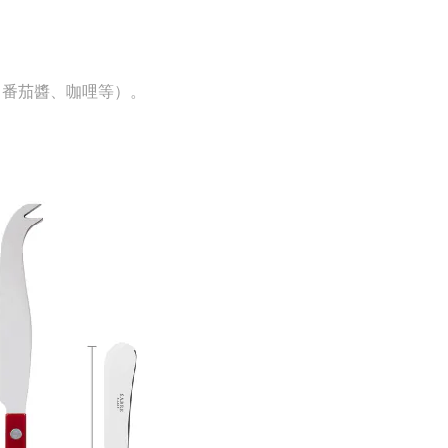
、番茄醬
、咖哩
等）。