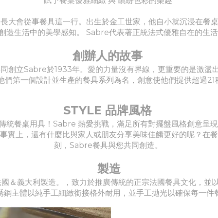
賦予餐桌優雅細緻 與 繽紛色彩的樂趣
從出生就知道長大會從事餐具這一行。出生於金工世家，他自小就沉浸
創造生活中的美學感知。 Sabre代表著正統法式優雅自在的生
創辦人的故事
花，共同創立Sabre於1933年。愛的力量沒有界線，更重要的是
 是以他們第一個設計並生產的餐具系列為名，創意使他們提供超過2
STYLE 品牌風格
傳統餐桌用具！Sabre 熱愛挑戰，滿足所有對擺盤風格創意呈
間！事實上，還有什麼比與家人或朋友分享美味佳餚更好的呢？在
刻，Sabre餐具與您共同創造。
製造
ris，法國＆義大利製造。，致力於推廣傳統的正宗法國餐具文化，
銹鋼主體以純手工細緻銜接格外耐用，並手工拋光以確保每一件