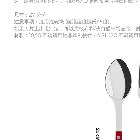
這一款有深度的淺勺，於歐洲家庭是經常用於盛飯的飯勺
尺寸：
27 公分
注意事項：
適
用洗碗機 (建議溫度攝氏45度)。
如果刀片上出現污漬，可以用軟布和/或白醋輕鬆去除。
材料：
18/10 不銹鋼用於非鋒利物件 / AISI 420 不鏽