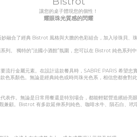
Bistrot
讓您的桌子體現您的個性！
耀眼珠光質感的閃耀
妙融合了經典 Bistrot 風格與大膽的色彩組合，加入珍珠
銷系列。
獨特的“法國小酒館”氛圍，您可以在 Bistrot 純色系
最重要流行金屬元素。
在設計這款餐具時，SABRE PARIS 希
十款色系顏色。無論是經典純色或時尚珠光色系，相信您都會對
佳代表作。
無論是日常用餐還是特別場合，都能輕鬆營造繽紛亮
。Bistrot 有多款延伸系列
純色
、
咖啡水牛、隕石白、玳瑁