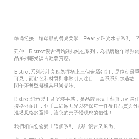
準備迎接一場耀眼的餐桌美學！Pearly
珠光水晶
系列，巧
延伸自Bistrot復古酒館鈕扣純色系列，為品牌歷年最熱
晶
系列感受
復古輕奢質感。
Bistrot系列設計亮點為握柄上三個金屬鈕釦，是復刻
可見，而顏色和材質則非常引人注目。 全系系列超過數
閒午茶餐盤都極具風尚品味。
Bistrot細緻製工及沉穩手感，是品牌展現工藝實力的最
接格外耐用，並手工細緻拋光以確保每一件餐具品質與外觀兼顧
混搭風格的選擇，讓您的桌子體現您的個性！
我們相信您會愛上這個系列，設計復古又風尚。