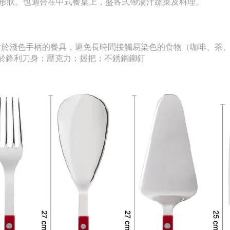
形狀。也適合在中式餐桌上，盛各式帶湯汁蔬菜及料理。
對於淺色手柄的餐具，避免長時間接觸易染色的食物（咖啡、茶
鋼用於鋒利刀身
；壓克力
；握把
；
不銹鋼鉚釘