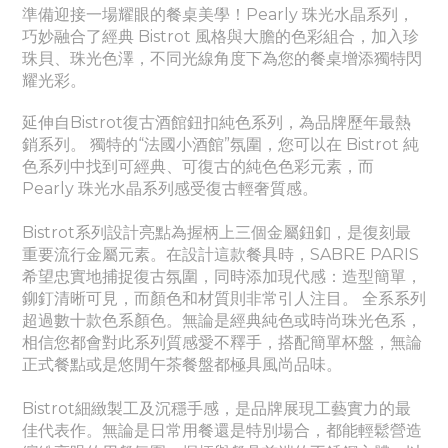
準備迎接一場耀眼的餐桌美學！Pearly
珠光水晶
系列，
巧妙融合了經典 Bistrot 風格與大膽的色彩組合，加入珍
珠貝、珠光色澤，不同光線角度下為您的餐桌增添獨特閃
耀光彩。
延伸自Bistrot復古酒館鈕扣純色系列，為品牌歷年最熱
銷系列。
獨特的“法國小酒館”氛圍，您可以在 Bistrot 純
色系列中找到可經典、
可
復古的純色色彩元素，而
Pearly
珠光水晶
系列感受
復古輕奢質感。
Bistrot系列設計亮點為握柄上三個金屬鈕釦，是復刻最
重要流行金屬元素。
在設計這款餐具時，SABRE PARIS
希望忠實地捕捉復古氛圍，同時添加現代感：造型簡單，
鉚釘清晰可見，而顏色和材質則非常引人注目。 全系系列
超過數十款色系顏色。無論是經典純色或時尚珠光色系，
相信您都會對此系列質感愛不釋手，搭配簡單杯盤，無論
正式餐點或是悠閒午茶餐盤都極具風尚品味。
Bistrot細緻製工及沉穩手感，是品牌展現工藝實力的最
佳代表作。
無論是日常用餐還是特別場合，都能輕鬆營造