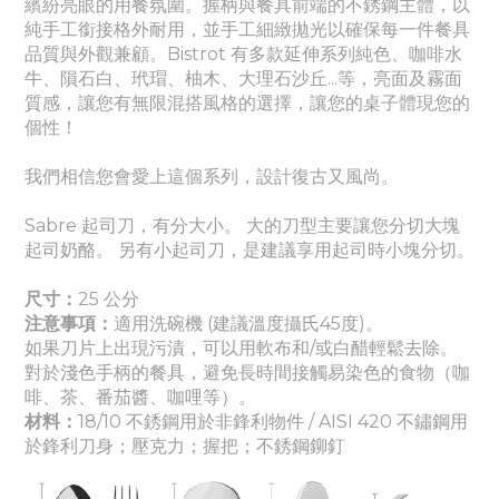
繽紛亮眼的用餐氛圍。
握柄與餐具前端的不銹鋼主體，以
純手工銜接格外耐用，並手工細緻拋光以確保每一件餐具
品質與外觀兼顧。Bistrot 有多款延伸系列
純色
、
咖啡水
牛、隕石白、玳瑁、柚木、大理石沙丘...等，亮面及霧面
質感
，讓您有無限混搭風格的選擇，讓您的桌子體現您的
個性！
我們相信您會愛上這個系列，設計復古又風尚。
Sabre 起司刀，有分大小。 大的刀型主要讓您分切大塊
起司奶酪。 另有小起司刀，是建議享用起司時小塊分切。
尺寸：
25
公分
注意事項：
適
用洗碗機 (建議溫度攝氏45度)。
如果刀片上出現污漬，可以用軟布和/或白醋輕鬆去除。
對於淺色手柄的餐具，避免長時間接觸易染色的食物（咖
啡、茶、番茄醬
、咖哩
等）。
材料：
18/10 不銹鋼用於非鋒利物件 / AISI 420 不鏽鋼用
於鋒利刀身
；壓克力
；握把
；
不銹鋼鉚釘