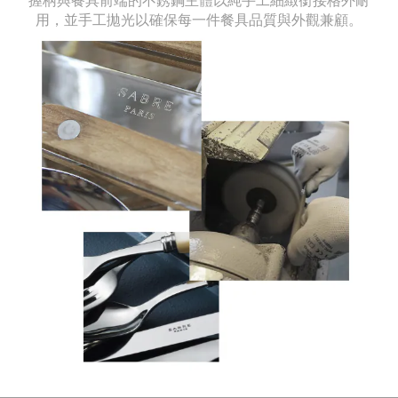
握柄與餐具前端的不銹鋼主體以純手工細緻銜接格外耐
用，並手工拋光以確保每一件餐具品質與外觀兼顧。