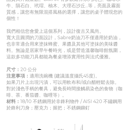
牛、隕石白、玳瑁、柚木、大理石沙丘...等，亮面及霧面
質感
，讓您有無限混搭風格的選擇，讓您的桌子體現您的
個性！
我們相信您會愛上這個系列，設計復古又風尚。
寬大且圓潤的刀面設計，Sabre奶油刀不僅適用於奶油，
也非常適合用來塗抹蜂蜜、果醬及其他可塗抹的美味醬
料。無論是居家早午餐時光，或是營造溫馨咖啡館氛圍，
這款多功能刀具都能為餐桌增添實用性與法式優雅。
尺寸：
20 公分
注意事項：
適
用洗碗機 (建議溫度攝氏45度)。
如果刀片上出現污漬，可以用軟布和/或白醋輕鬆去除。
對於淺色手柄的餐具，避免長時間接觸易染色的食物（咖
啡、茶、番茄醬
、咖哩
等）。
材料：
18/10 不銹鋼用於非鋒利物件 / AISI 420 不鏽鋼用
於鋒利刀身
；壓克力
；握把
；
不銹鋼鉚釘