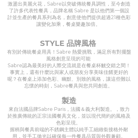
激盪出美麗火花，Sabre以突破傳統餐具調性，至今創造
了許多代表性餐具，品牌名稱 Sabre 是以他們第一個設
計並生產的餐具系列為名，創意使他們提供超過21種色彩
讓變化加乘，餐桌樂趣加倍。
STYLE 品牌風格
有別於傳統餐桌用具！Sabre 熱愛挑戰，滿足所有對擺盤
風格創意呈現的可能
Sabre認為最美好的人際交流就是在餐桌杯觥交錯之間！
事實上，還有什麼比與家人或朋友分享美味佳餚更好的
呢？在餐桌上添加色彩、幽默、別致的風格，讓這些難以
忘懷的時刻，Sabre餐具與您共同創造。
製造
來自法國品牌Sabre Paris，法國＆義大利製造。，致力
於推廣傳統的正宗法國餐具文化，並以現代簡約的風格及
色彩呈現。
握柄與餐具前端的不銹鋼主體以純手工細緻銜接格外耐
用，並手工拋光以確保每一件餐具品質與外觀兼顧。