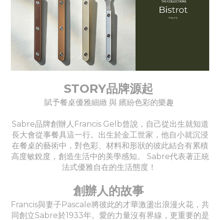
STORY品牌源起
賦予餐桌優雅細緻 與 繽紛色彩的樂趣
Sabre品牌創辦人Francis Gelb曾說，自己從出生就知道
長大會從事餐具這一行。出生於金工世家，他自小就沉浸
在餐桌的藝術中，對色彩、材料和形狀的彼此結合有累積
高度敏銳度，創造生活中的美學感知。 Sabre代表著正統
法式優雅自在的生活態度！
創辦人的故事
Francis與妻子Pascale將彼此的才華激盪出浪漫火花，共
同創立Sabre於1933年。愛的力量沒有界線，更重要的是