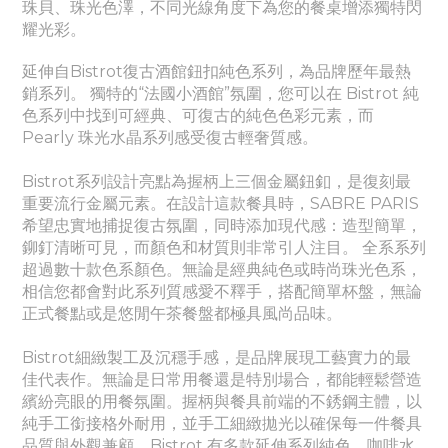
珠貝、珠光色澤，不同光線角度下為您的餐桌增添獨特閃
耀光彩。
延伸自Bistrot復古酒館鈕扣純色系列，為品牌歷年最熱
銷系列。
獨特的“法國小酒館”氛圍，您可以在 Bistrot 純
色系列中找到可經典、
可
復古的純色色彩元素，而
Pearly
珠光水晶
系列感受
復古輕奢質感。
Bistrot系列設計亮點為握柄上三個金屬鈕釦，是復刻最
重要流行金屬元素。
在設計這款餐具時，SABRE PARIS
希望忠實地捕捉復古氛圍，同時添加現代感：造型簡單，
鉚釘清晰可見，而顏色和材質則非常引人注目。 全系系列
超過數十款色系顏色。無論是經典純色或時尚珠光色系，
相信您都會對此系列質感愛不釋手，搭配簡單杯盤，無論
正式餐點或是悠閒午茶餐盤都極具風尚品味。
Bistrot細緻製工及沉穩手感，是品牌展現工藝實力的最
佳代表作。
無論是日常用餐還是特別場合，都能輕鬆營造
繽紛亮眼的用餐氛圍。
握柄與餐具前端的不銹鋼主體，以
純手工銜接格外耐用，並手工細緻拋光以確保每一件餐具
品質與外觀兼顧。Bistrot 有多款延伸系列
純色
、
咖啡水