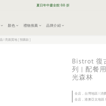
WELCOME TO SABRE PARIS
夏日年中慶全館 88 折
WELCOME TO SABRE PARIS
顏色
禮物推薦
品牌介紹
晶 l 亮面質地 [ 預購款 ]
Bistro
列 | 配餐用
光森林
全店，台灣地區 l 消
全店，港澳亞太地區 l