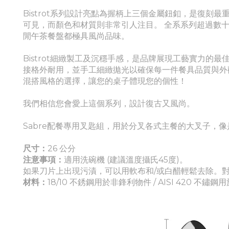
Bistrot系列設計亮點為握柄上三個金屬鈕釦，是復刻
可見，而顏色和材質則非常引人注目。 全系系列超過數
閒午茶餐盤都極具風尚品味。
Bistrot細緻製工及沉穩手感，是品牌展現工藝實力的最
接格外耐用，並手工細緻拋光以確保每一件餐具品質與外觀兼顧
混搭風格的選擇，讓您的桌子體現您的個性！
我們相信您會愛上這個系列，設計復古又風尚。
Sabre配餐專用叉匙組，用於分叉各式主餐的大叉子，
尺寸：
26 公分
注意事項：
適
用洗碗機 (建議溫度攝氏45度)。
如果刀片上出現污漬，可以用軟布和/或白醋輕鬆去除。
材料：
18/10 不銹鋼用於非鋒利物件 / AISI 420 不鏽