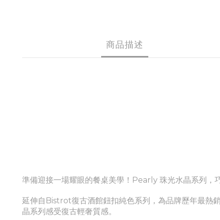
商品描述
準備迎接一場耀眼的餐桌美學！Pearly
珠光水晶
系列，巧
延伸自Bistrot復古酒館鈕扣純色系列，為品牌歷年最熱
晶
系列感受
復古輕奢質感。