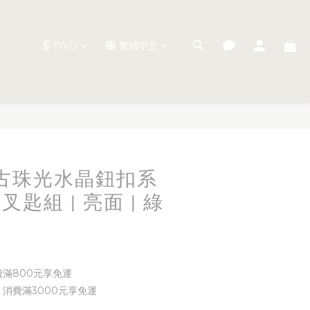
$
TWD
繁體中文
立即購買
t 復古珠光水晶鈕扣系
叉匙組 | 亮面 | 綠
費滿800元享免運
 消費滿3000元享免運