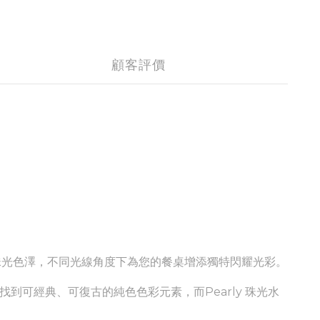
顧客評價
貝、珠光色澤，不同光線角度下為您的餐桌增添獨特閃耀光彩。
列中找到可經典、
可
復古的純色色彩元素，而
Pearly
珠光水