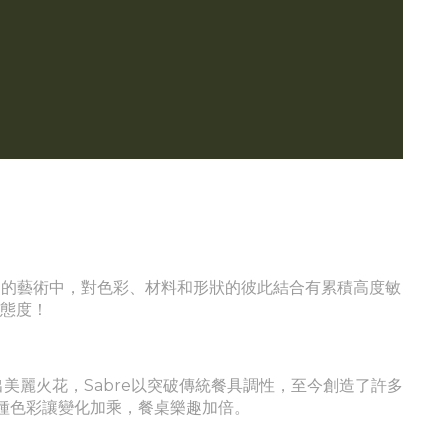
在餐桌的藝術中，對色彩、材料和形狀的彼此結合有累積高度敏
活態度！
激盪出美麗火花，Sabre以突破傳統餐具調性，至今創造了許多
1種色彩讓變化加乘，餐桌樂趣加倍。