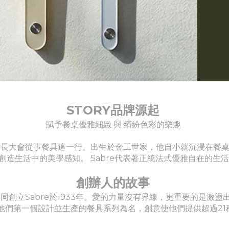
STORY品牌源起
賦予餐桌優雅細緻 與 繽紛色彩的樂趣
從出生就知道長大會從事餐具這一行。出生於金工世家，他自小就沉浸
創造生活中的美學感知。 Sabre代表著正統法式優雅自在的生
創辦人的故事
花，共同創立Sabre於1933年。愛的力量沒有界線，更重要的是
 是以他們第一個設計並生產的餐具系列為名，創意使他們提供超過2