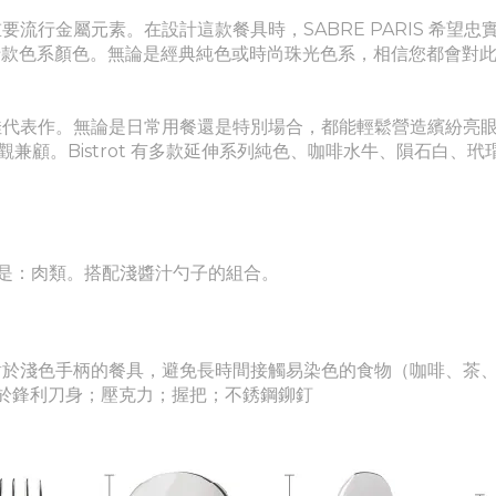
最重要流行金屬元素。
在設計這款餐具時，SABRE PARIS 希
十款色系顏色。無論是經典純色或時尚珠光色系，相信您都會對
佳代表作。
無論是日常用餐還是特別場合，都能輕鬆營造繽紛亮
。Bistrot 有多款延伸系列
純色
、
咖啡水牛、隕石白、玳瑁
像是：肉類。搭配淺醬汁勺子的組合。
對於淺色手柄的餐具，避免長時間接觸易染色的食物（咖啡、茶
鋼用於鋒利刀身
；壓克力
；握把
；
不銹鋼鉚釘