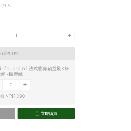
,915
品
(最多 1 件)
drée Jardin l 法式彩顏鍋盤刷&杯
組 -橄欖綠
 NT$1,090
立即購買