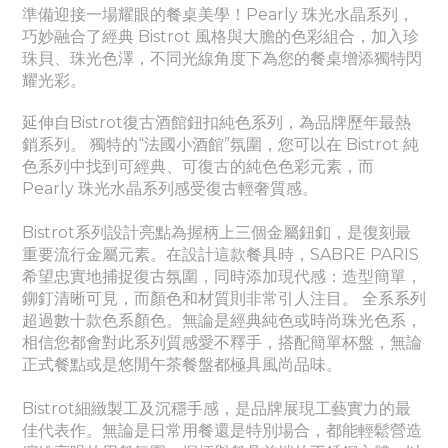
準備迎接一場耀眼的餐桌美學！Pearly
珠光水晶
系列，
巧妙融合了經典 Bistrot 風格與大膽的色彩組合，加入珍
珠貝、珠光色澤，不同光線角度下為您的餐桌增添獨特閃
耀光彩。
延伸自Bistrot復古酒館鈕扣純色系列，為品牌歷年最熱
銷系列。
獨特的“法國小酒館”氛圍，您可以在 Bistrot 純
色系列中找到可經典、
可
復古的純色色彩元素，而
Pearly
珠光水晶
系列感受
復古輕奢質感。
Bistrot系列設計亮點為握柄上三個金屬鈕釦，是復刻最
重要流行金屬元素。
在設計這款餐具時，SABRE PARIS
希望忠實地捕捉復古氛圍，同時添加現代感：造型簡單，
鉚釘清晰可見，而顏色和材質則非常引人注目。 全系系列
超過數十款色系顏色。無論是經典純色或時尚珠光色系，
相信您都會對此系列質感愛不釋手，搭配簡單杯盤，無論
正式餐點或是悠閒午茶餐盤都極具風尚品味。
Bistrot細緻製工及沉穩手感，是品牌展現工藝實力的最
佳代表作。
無論是日常用餐還是特別場合，都能輕鬆營造