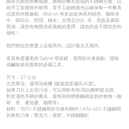
繽紛亮眼的用餐氛圍。
握柄與餐具前端的不銹鋼主體，以
純手工銜接格外耐用，並手工細緻拋光以確保每一件餐具
品質與外觀兼顧。Bistrot 有多款延伸系列
純色
、
咖啡水
牛、隕石白、玳瑁、柚木、大理石沙丘...等，亮面及霧面
質感
，讓您有無限混搭風格的選擇，讓您的桌子體現您的
個性！
我們相信您會愛上這個系列，設計復古又風尚。
弧形角度優美的 Sabre 塔派鏟，適用於分食糕點、甜味
或鹹味派和蛋糕的必備工具。
尺寸：27 公分
注意事項：適用洗碗機 (建議溫度攝氏45度)。
如果刀片上出現污漬，可以用軟布和/或白醋輕鬆去除。
對於淺色手柄的餐具，避免長時間接觸易染色的食物（咖
啡、茶、番茄醬、咖哩等）。
材料：18/10 不銹鋼用於非鋒利物件 / AISI 420 不鏽鋼用
於鋒利刀身；壓克力；握把；不銹鋼鉚釘