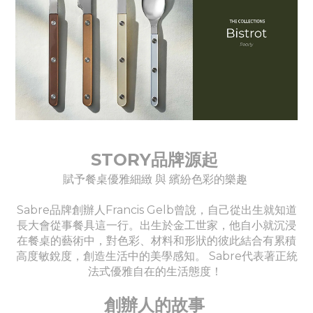
STORY品牌源起
賦予餐桌優雅細緻 與 繽紛色彩的樂趣
Sabre品牌創辦人Francis Gelb曾說，自己從出生就知道
長大會從事餐具這一行。出生於金工世家，他自小就沉浸
在餐桌的藝術中，對色彩、材料和形狀的彼此結合有累積
高度敏銳度，創造生活中的美學感知。 Sabre代表著正統
法式優雅自在的生活態度！
創辦人的故事