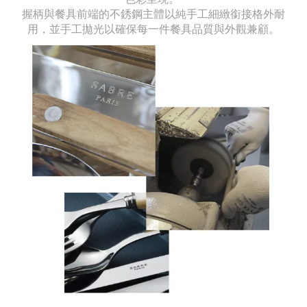
握柄與餐具前端的不銹鋼主體以純手工細緻銜接格外耐
用，並手工拋光以確保每一件餐具品質與外觀兼顧。