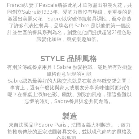
Francis與妻子Pascale將彼此的才華激盪出浪漫火花，共
同創立Sabre於1933年。愛的力量沒有界線，更重要的是
激盪出美麗火花，Sabre以突破傳統餐具調性，至今創造
了許多代表性餐具，品牌名稱 Sabre 是以他們第一個設
計並生產的餐具系列為名，創意使他們提供超過21種色彩
讓變化加乘，餐桌樂趣加倍。
STYLE 品牌風格
有別於傳統餐桌用具！Sabre 熱愛挑戰，滿足所有對擺盤
風格創意呈現的可能
Sabre認為最美好的人際交流就是在餐桌杯觥交錯之間！
事實上，還有什麼比與家人或朋友分享美味佳餚更好的
呢？在餐桌上添加色彩、幽默、別致的風格，讓這些難以
忘懷的時刻，Sabre餐具與您共同創造。
製造
來自法國品牌Sabre Paris，法國＆義大利製造。，致力
於推廣傳統的正宗法國餐具文化，並以現代簡約的風格及
色彩呈現。